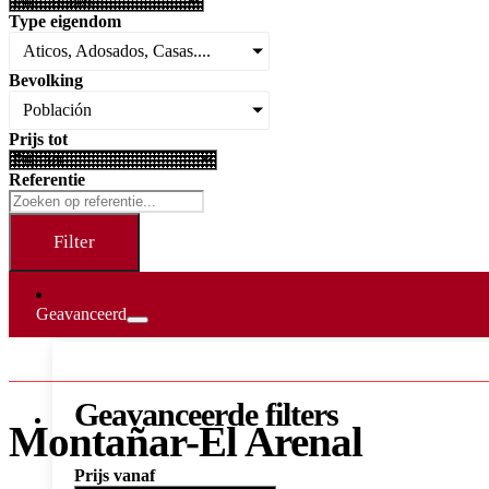
Type eigendom
Aticos, Adosados, Casas....
Bevolking
Población
Prijs tot
Referentie
Filter
Geavanceerd
Geavanceerde filters
Montañar-El Arenal
Prijs vanaf