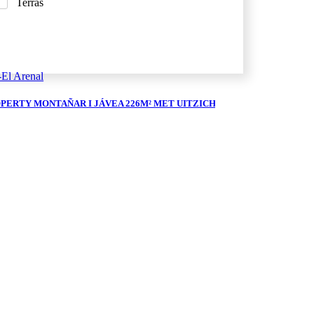
Terras
El Arenal
PERTY MONTAÑAR I JÁVEA 226M² MET UITZICHT OP ZEE