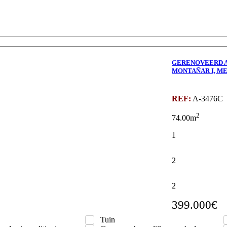
Javea
Montañar-
GERENOVEERD A
MONTAÑAR I, ME
REF:
A-3476C
2
74.00m
1
2
2
399.000€
Tuin