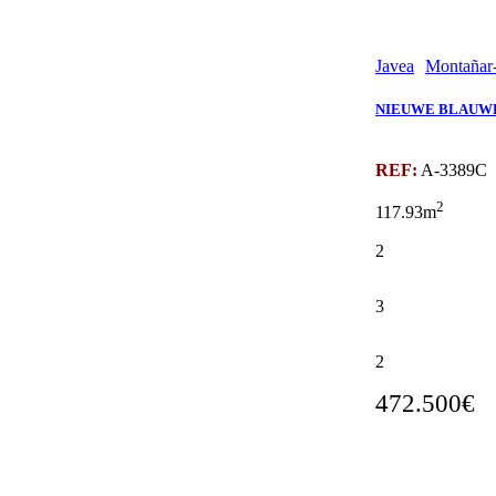
Javea
Montañar-
NIEUWE BLAUWE
REF:
A-3389C
2
117.93m
2
3
2
472.500€