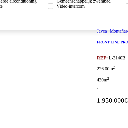
eerde airconditioning
Gemeenschappelijk zwembad
te
Video-intercom
Javea
Montañar-
FRONT LINE PRO
REF:
L-3140B
2
226.00m
2
430m
1
1.950.000€