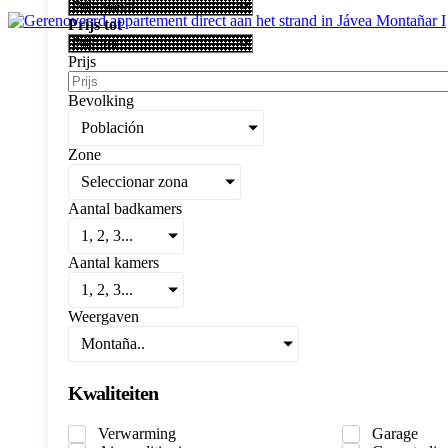
Prijs tot
Prijs
Bevolking
Población
Zone
Seleccionar zona
Aantal badkamers
1, 2, 3...
Aantal kamers
1, 2, 3...
Weergaven
Montaña..
Kwaliteiten
Verwarming
Garage