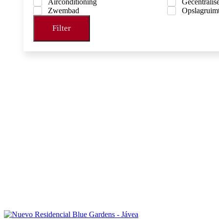
Airconditioning
Gecentralis
Zwembad
Opslagruim
Filter