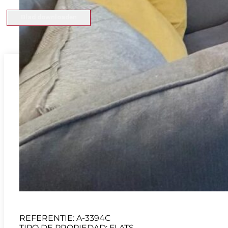
Blad downloaden
Verkoop
Flats
Javea
Montañar-El Arenal
Appartement gelegen in
kanaal.
REFERENTIE: A-3394C
TIPO DE PROPIEDAD: FLATS