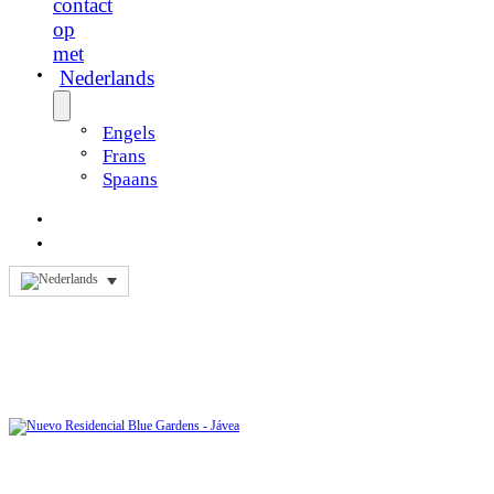
contact
op
met
Nederlands
Engels
Frans
Spaans