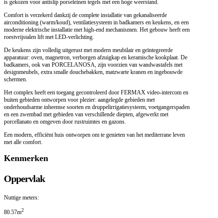
is gekozen voor antislip porseleinen tegels met een hoge weerstand.
Comfort is verzekerd dankzij de complete installatie van gekanaliseerde
airconditioning (warm/koud), ventilatiesysteem in badkamers en keukens, en een
moderne elektrische installatie met high-end mechanismen. Het gebouw heeft een
roestvrijstalen lift met LED-verlichting.
De keukens zijn volledig uitgerust met modern meubilair en geïntegreerde
apparatuur: oven, magnetron, verborgen afzuigkap en keramische kookplaat. De
badkamers, ook van PORCELANOSA, zijn voorzien van wandwastafels met
designmeubels, extra smalle douchebakken, matzwarte kranen en ingebouwde
schermen.
Het complex heeft een toegang gecontroleerd door FERMAX video-intercom en
buiten gebieden ontworpen voor plezier: aangelegde gebieden met
onderhoudsarme inheemse soorten en druppelirrigatiesysteem, voetgangerspaden
en een zwembad met gebieden van verschillende diepten, afgewerkt met
porcellanato en omgeven door rustruimtes en gazons.
Een modern, efficiënt huis ontworpen om te genieten van het mediterrane leven
met alle comfort.
Kenmerken
Oppervlak
Nuttige meters:
2
80.57m