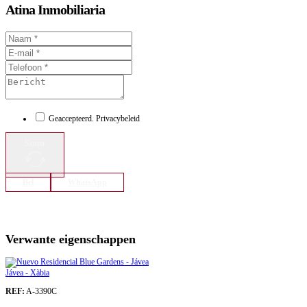
Atina Inmobiliaria
Geaccepteerd. Privacybeleid
Stuur
Bel
WhatsApp
Verwante eigenschappen
Jávea - Xàbia
REF:
A-3390C