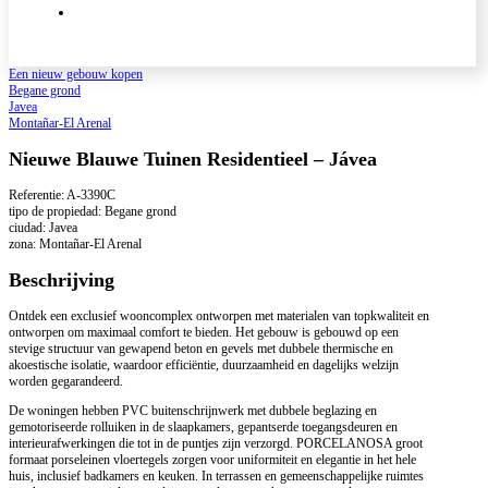
Een nieuw gebouw kopen
Begane grond
Javea
Montañar-El Arenal
Nieuwe Blauwe Tuinen Residentieel – Jávea
Referentie: A-3390C
tipo de propiedad: Begane grond
ciudad: Javea
zona: Montañar-El Arenal
Beschrijving
Ontdek een exclusief wooncomplex ontworpen met materialen van topkwaliteit en
ontworpen om maximaal comfort te bieden. Het gebouw is gebouwd op een
stevige structuur van gewapend beton en gevels met dubbele thermische en
akoestische isolatie, waardoor efficiëntie, duurzaamheid en dagelijks welzijn
worden gegarandeerd.
De woningen hebben PVC buitenschrijnwerk met dubbele beglazing en
gemotoriseerde rolluiken in de slaapkamers, gepantserde toegangsdeuren en
interieurafwerkingen die tot in de puntjes zijn verzorgd. PORCELANOSA groot
formaat porseleinen vloertegels zorgen voor uniformiteit en elegantie in het hele
huis, inclusief badkamers en keuken. In terrassen en gemeenschappelijke ruimtes