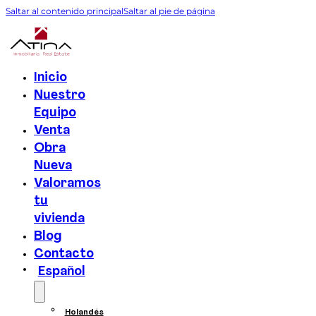
Saltar al contenido principal
Saltar al pie de página
Inicio
Nuestro
Equipo
Venta
Obra
Nueva
Valoramos
tu
vivienda
Blog
Contacto
Español
Holandés