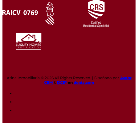
Atina Inmobiliaria © 2026 All Rights Reserved. | Diseñado por
Avant
CEM
&
DCIP
en
denia.com