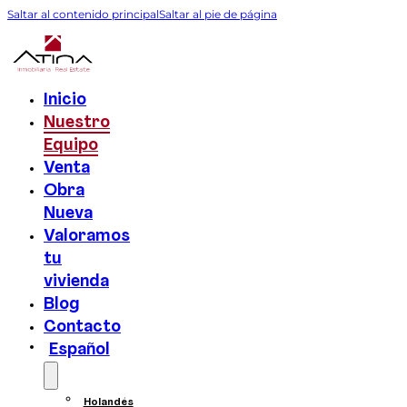
Saltar al contenido principal
Saltar al pie de página
Inicio
Nuestro
Equipo
Venta
Obra
Nueva
Valoramos
tu
vivienda
Blog
Contacto
Español
Holandés