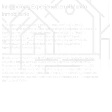
Innovación y Experiencia en el Mundo
Inmobiliario
Nos especializamos en la promoción, compra, venta y
construcción de una diversa gama de propiedades, que incluye
tanto bienes inmuebles urbanos como rústicos. Nuestra
agencia, a la vanguardia del sector y respaldada por
profesionales con profunda experiencia y dinamismo, se
enorgullece de su capacidad para ofrecer soluciones
inmobiliarias innovadoras.
Ofrecemos una extensa selección de propiedades, que abarca
desde viviendas nuevas hasta propiedades de segunda mano,
chalets y fincas en toda la provincia. Además, gestionamos
traspasos y todo ello respaldado por las más sólidas garantías
económicas del mercado. Facilitamos a nuestros clientes la
adquisición de sus propiedades ideales, ofreciendo opciones de
financiamiento que incluyen créditos e hipotecas con cobertura
de hasta el 100%.