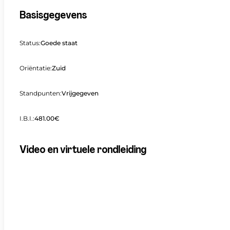
Basisgegevens
Status:
Goede staat
Oriëntatie:
Zuid
Standpunten:
Vrijgegeven
I.B.I.:
481.00€
Video en virtuele rondleiding