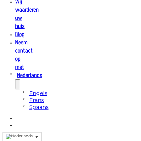
Wij
waarderen
uw
huis
Blog
Neem
contact
op
met
Nederlands
Engels
Frans
Spaans