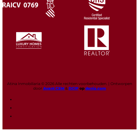
Atina Inmobiliaria © 2026 Alle rechten voorbehouden. | Ontworpen
door
Avant CEM
&
DCIP
op
denia.com