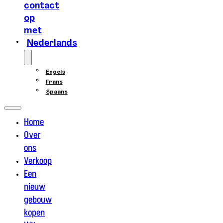
contact
op
met
Nederlands
Engels
Frans
Spaans
Home
Over
ons
Verkoop
Een
nieuw
gebouw
kopen