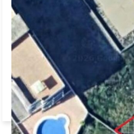
Miramar
REF:
T-7807
Perceel in Miramar strand op 150m van de zee met
zuidoriëntatie: exclusieve locatie voor je ideale huis.
2
0.00m
0
0
179.000€