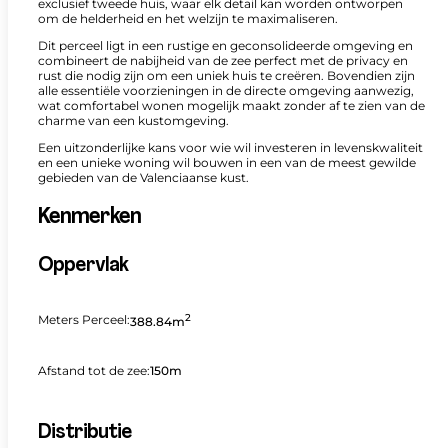
exclusief tweede huis, waar elk detail kan worden ontworpen
om de helderheid en het welzijn te maximaliseren.
Dit perceel ligt in een rustige en geconsolideerde omgeving en
combineert de nabijheid van de zee perfect met de privacy en
rust die nodig zijn om een uniek huis te creëren. Bovendien zijn
alle essentiële voorzieningen in de directe omgeving aanwezig,
wat comfortabel wonen mogelijk maakt zonder af te zien van de
charme van een kustomgeving.
Een uitzonderlijke kans voor wie wil investeren in levenskwaliteit
en een unieke woning wil bouwen in een van de meest gewilde
gebieden van de Valenciaanse kust.
Kenmerken
Oppervlak
2
Meters Perceel:
388.84m
Afstand tot de zee:
150m
Distributie