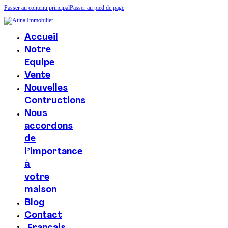
Passer au contenu principal
Passer au pied de page
Accueil
Notre
Equipe
Vente
Nouvelles
Contructions
Nous
accordons
de
l’importance
à
votre
maison
Blog
Contact