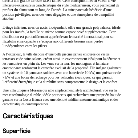
direct à une grande terrasse face à la mer. Cette conception met en valeur la vie
intérieure-extérieure si caractéristique du style méditerranéen, vous permettant de
profiter du climat tout au long de l’année. La suite parentale bénéficie d’une
position privilégiée, avec des vues dégagées et une atmosphère de tranquillité
absolue.
L’étage inférieur, avec un accès indépendant, offre une grande polyvalence, idéale
pour les invités, la famille ou même comme espace privé supplémentaire. Cette
distribution est particulièrement appréciée sur le marché international pour sa
flexibilité et sa capacité à s’adapter aux différents besoins sans perdre
l’indépendance entre les pièces.
À l’extérieur, la villa dispose d’une belle piscine privée entourée de vastes
terrasses et de coins salons, créant ainsi un environnement idéal pour la détente et
les rencontres en plein air. Les vues sur la mer, les montagnes et la nature
environnante renforcent le caractère exclusif de la propriété. Elle intègre également
un système de 16 panneaux solaires avec une batterie de 10 kW, une puissance de
7 kW et une borne de recharge pour les véhicules électriques, ce qui garantit
l’efficacité énergétique et la durabilité sans compromettre le design et le confort.
Une villa unique à Moraira qui allie emplacement, style architectural, vue sur la
mer et technologie durable, idéale pour ceux qui recherchent une propriété haut de
gamme sur la Costa Blanca avec une identité méditerranéenne authentique et des
caractéristiques contemporaines.
Caractéristiques
Superficie