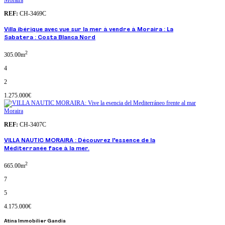
REF:
CH-3469C
Villa ibérique avec vue sur la mer à vendre à Moraira : La
Sabatera : Costa Blanca Nord
2
305.00m
4
2
1.275.000€
Moraira
REF:
CH-3407C
VILLA NAUTIC MORAIRA : Découvrez l’essence de la
Méditerranée face à la mer.
2
665.00m
7
5
4.175.000€
Atina Immobilier Gandia