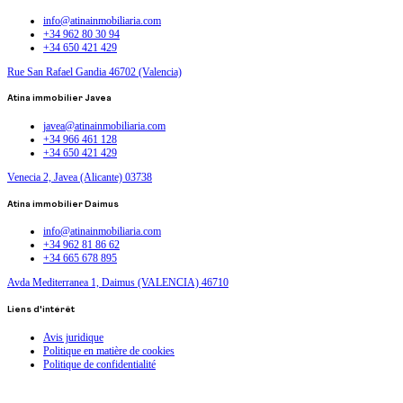
info@atinainmobiliaria.com
+34 962 80 30 94
+34 650 421 429
Rue San Rafael Gandia 46702 (Valencia)
Atina immobilier Javea
javea@atinainmobiliaria.com
+34 966 461 128
+34 650 421 429
Venecia 2, Javea (Alicante) 03738
Atina immobilier Daimus
info@atinainmobiliaria.com
+34 962 81 86 62
+34 665 678 895
Avda Mediterranea 1, Daimus (VALENCIA) 46710
Liens d'intérêt
Avis juridique
Politique en matière de cookies
Politique de confidentialité