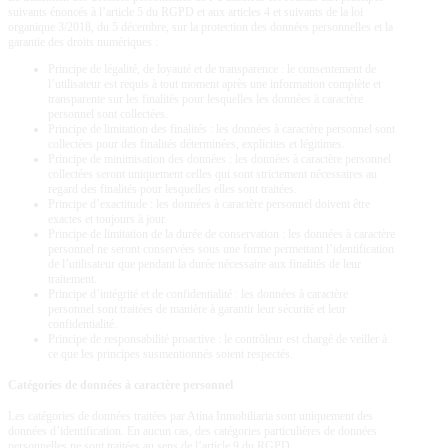
suivants énoncés à l’article 5 du RGPD et aux articles 4 et suivants de la loi
organique 3/2018, du 5 décembre, sur la protection des données personnelles et la
garantie des droits numériques :
Principe de légalité, de loyauté et de transparence : le consentement de
l’utilisateur est requis à tout moment après une information complète et
transparente sur les finalités pour lesquelles les données à caractère
personnel sont collectées.
Principe de limitation des finalités : les données à caractère personnel sont
collectées pour des finalités déterminées, explicites et légitimes.
Principe de minimisation des données : les données à caractère personnel
collectées seront uniquement celles qui sont strictement nécessaires au
regard des finalités pour lesquelles elles sont traitées.
Principe d’exactitude : les données à caractère personnel doivent être
exactes et toujours à jour.
Principe de limitation de la durée de conservation : les données à caractère
personnel ne seront conservées sous une forme permettant l’identification
de l’utilisateur que pendant la durée nécessaire aux finalités de leur
traitement.
Principe d’intégrité et de confidentialité : les données à caractère
personnel sont traitées de manière à garantir leur sécurité et leur
confidentialité.
Principe de responsabilité proactive : le contrôleur est chargé de veiller à
ce que les principes susmentionnés soient respectés.
Catégories de données à caractère personnel
Les catégories de données traitées par
Atina Inmobiliaria
sont uniquement des
données d’identification. En aucun cas, des catégories particulières de données
personnelles ne sont traitées au sens de l’article 9 du RGPD.