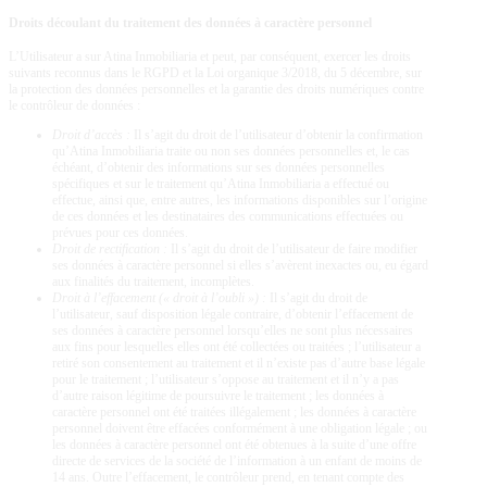
Droits découlant du traitement des données à caractère personnel
L’Utilisateur a sur
Atina Inmobiliaria
et peut, par conséquent, exercer les droits
suivants reconnus dans le RGPD et la Loi organique 3/2018, du 5 décembre, sur
la protection des données personnelles et la garantie des droits numériques contre
le contrôleur de données :
Droit d’accès :
Il s’agit du droit de l’utilisateur d’obtenir la confirmation
qu’
Atina Inmobiliaria
traite ou non ses données personnelles et, le cas
échéant, d’obtenir des informations sur ses données personnelles
spécifiques et sur le traitement qu’
Atina Inmobiliaria
a effectué ou
effectue, ainsi que, entre autres, les informations disponibles sur l’origine
de ces données et les destinataires des communications effectuées ou
prévues pour ces données.
Droit de rectification :
Il s’agit du droit de l’utilisateur de faire modifier
ses données à caractère personnel si elles s’avèrent inexactes ou, eu égard
aux finalités du traitement, incomplètes.
Droit à l’effacement (« droit à l’oubli ») :
Il s’agit du droit de
l’utilisateur, sauf disposition légale contraire, d’obtenir l’effacement de
ses données à caractère personnel lorsqu’elles ne sont plus nécessaires
aux fins pour lesquelles elles ont été collectées ou traitées ; l’utilisateur a
retiré son consentement au traitement et il n’existe pas d’autre base légale
pour le traitement ; l’utilisateur s’oppose au traitement et il n’y a pas
d’autre raison légitime de poursuivre le traitement ; les données à
caractère personnel ont été traitées illégalement ; les données à caractère
personnel doivent être effacées conformément à une obligation légale ; ou
les données à caractère personnel ont été obtenues à la suite d’une offre
directe de services de la société de l’information à un enfant de moins de
14 ans. Outre l’effacement, le contrôleur prend, en tenant compte des