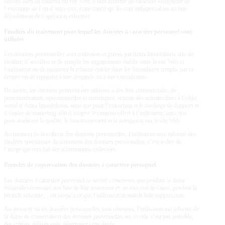
raisons liées au contenu du site Web, il sera informé du caractère obligatoire de
l’exécution de l’un d’entre eux, étant donné qu’ils sont indispensables au bon
déroulement de l’opération effectuée.
Finalités du traitement pour lequel les données à caractère personnel sont
utilisées
Les données personnelles sont collectées et gérées par
Atina Inmobiliaria
afin de
faciliter, d’accélérer et de remplir les engagements établis entre le site Web et
l’utilisateur ou de maintenir la relation établie dans les formulaires remplis par ce
dernier ou de répondre à une demande ou à une consultation.
De même, les données pourront être utilisées à des fins commerciales, de
personnalisation, opérationnelles et statistiques, et pour des activités liées à l’objet
social d’
Atina Inmobiliaria
, ainsi que pour l’extraction et le stockage de données et
d’études de marketing afin d’adapter le contenu offert à l’utilisateur, ainsi que
pour améliorer la qualité, le fonctionnement et la navigation sur le site Web.
Au moment de la collecte des données personnelles, l’utilisateur sera informé des
finalités spécifiques du traitement des données personnelles, c’est-à-dire de
l’usage qui sera fait des informations collectées.
Périodes de conservation des données à caractère personnel
Les données à caractère personnel ne seront conservées que pendant la durée
minimale nécessaire aux fins de leur traitement et, en tout état de cause, pendant la
période suivante : , ou jusqu’à ce que l’utilisateur demande leur suppression.
Au moment où les données personnelles sont obtenues, l’utilisateur est informé de
la durée de conservation des données personnelles ou, si cela n’est pas possible,
des critères utilisés pour déterminer cette durée.