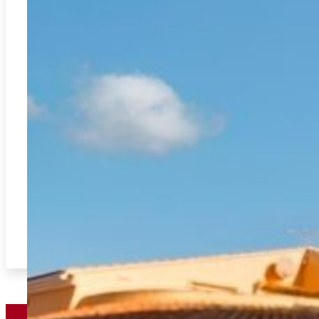
Daimus
REF:
CH-7798
Exclusivité et sérénité à deux pas de la Méditerranée : le
privilège de vivre à Daimús.
2
536.00m
4
3
449.000€