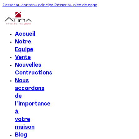
Passer au contenu principal
Passer au pied de page
Accueil
Notre
Equipe
Vente
Nouvelles
Contructions
Nous
accordons
de
l’importance
à
votre
maison
Blog