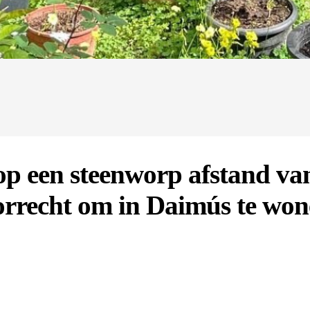
t op een steenworp afstand va
orrecht om in Daimús te won