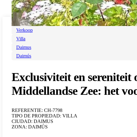
Verkoop
Villa
Daimus
Daimús
Exclusiviteit en serenitei
Middellandse Zee: het vo
REFERENTIE: CH-7798
TIPO DE PROPIEDAD: VILLA
CIUDAD: DAIMUS
ZONA: DAIMÚS