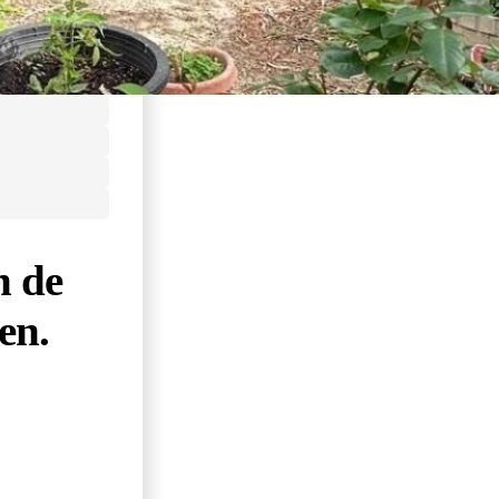
n de
en.