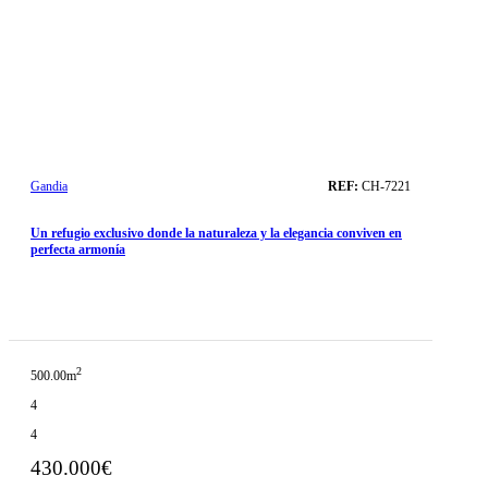
Gandia
REF:
CH-7221
Un refugio exclusivo donde la naturaleza y la elegancia conviven en
perfecta armonía
2
500.00m
4
4
430.000€