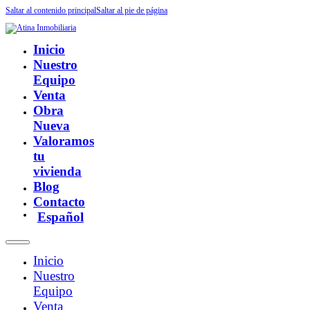
Saltar al contenido principal
Saltar al pie de página
Inicio
Nuestro
Equipo
Venta
Obra
Nueva
Valoramos
tu
vivienda
Blog
Contacto
Español
Inicio
Nuestro
Equipo
Venta