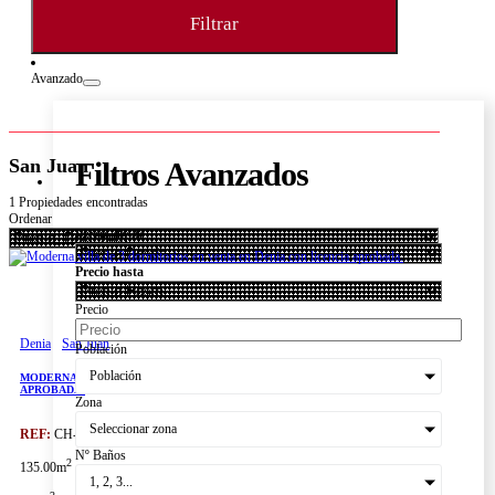
Filtrar
Avanzado
San Juan
Filtros Avanzados
1 Propiedades encontradas
Ordenar
Precio desde
Precio hasta
Precio
Denia
San Juan
Población
Población
MODERNA VILLA DE 3 DORMITORIOS EN VENTA EN DENIA CON LICENCIA
APROBADA.
Zona
Seleccionar zona
REF:
CH-2360C
Nº Baños
2
135.00m
1, 2, 3...