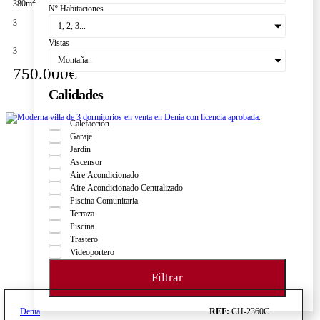
2
380m
Nº Habitaciones
3
1, 2, 3...
Vistas
3
Montaña..
750.000€
Calidades
Calefacción
Garaje
Jardín
Ascensor
Aire Acondicionado
Aire Acondicionado Centralizado
Piscina Comunitaria
Terraza
Piscina
Trastero
Videoportero
Filtrar
Denia
REF:
CH-2360C