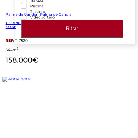
Terraza
Piscina
Trastero
Palma de Gandia
Palma de Gandía
Videoportero
TERRENO URBANO EN PALMA DE GANDIA CON UNA SUPERFICIE TOTAL DE
Filtrar
645 M²
REF:
T-7520
2
644m
158.000€