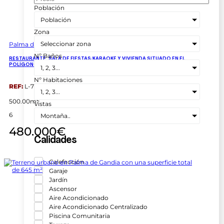
Población
Población
Zona
Seleccionar zona
Palma de Gandia
Palma de Gandía
Nº Baños
RESTAURANTE, SALA DE FIESTAS/KARAOKE Y VIVIENDA SITUADO EN EL
POLÍGONO DE PALMA DE GANDÍA
1, 2, 3...
Nº Habitaciones
REF:
L-7318
1, 2, 3...
2
500.00m
Vistas
6
Montaña..
480.000€
Calidades
Calefacción
Garaje
Jardín
Ascensor
Aire Acondicionado
Aire Acondicionado Centralizado
Piscina Comunitaria