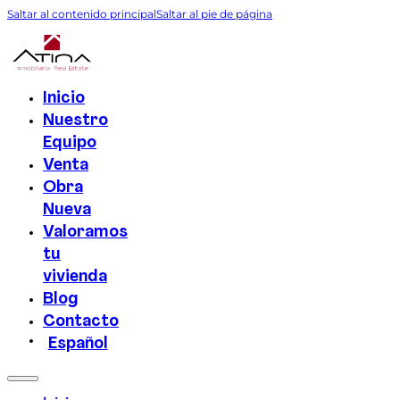
Saltar al contenido principal
Saltar al pie de página
Inicio
Nuestro
Equipo
Venta
Obra
Nueva
Valoramos
tu
vivienda
Blog
Contacto
Español