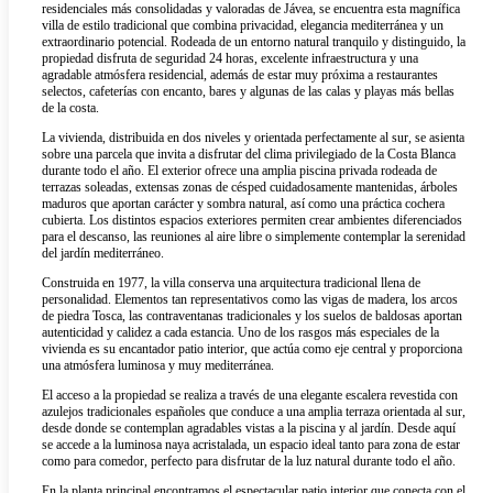
residenciales más consolidadas y valoradas de Jávea, se encuentra esta magnífica
villa de estilo tradicional que combina privacidad, elegancia mediterránea y un
extraordinario potencial. Rodeada de un entorno natural tranquilo y distinguido, la
propiedad disfruta de seguridad 24 horas, excelente infraestructura y una
agradable atmósfera residencial, además de estar muy próxima a restaurantes
selectos, cafeterías con encanto, bares y algunas de las calas y playas más bellas
de la costa.
La vivienda, distribuida en dos niveles y orientada perfectamente al sur, se asienta
sobre una parcela que invita a disfrutar del clima privilegiado de la Costa Blanca
durante todo el año. El exterior ofrece una amplia piscina privada rodeada de
terrazas soleadas, extensas zonas de césped cuidadosamente mantenidas, árboles
maduros que aportan carácter y sombra natural, así como una práctica cochera
cubierta. Los distintos espacios exteriores permiten crear ambientes diferenciados
para el descanso, las reuniones al aire libre o simplemente contemplar la serenidad
del jardín mediterráneo.
Construida en 1977, la villa conserva una arquitectura tradicional llena de
personalidad. Elementos tan representativos como las vigas de madera, los arcos
de piedra Tosca, las contraventanas tradicionales y los suelos de baldosas aportan
autenticidad y calidez a cada estancia. Uno de los rasgos más especiales de la
vivienda es su encantador patio interior, que actúa como eje central y proporciona
una atmósfera luminosa y muy mediterránea.
El acceso a la propiedad se realiza a través de una elegante escalera revestida con
azulejos tradicionales españoles que conduce a una amplia terraza orientada al sur,
desde donde se contemplan agradables vistas a la piscina y al jardín. Desde aquí
se accede a la luminosa naya acristalada, un espacio ideal tanto para zona de estar
como para comedor, perfecto para disfrutar de la luz natural durante todo el año.
En la planta principal encontramos el espectacular patio interior que conecta con el