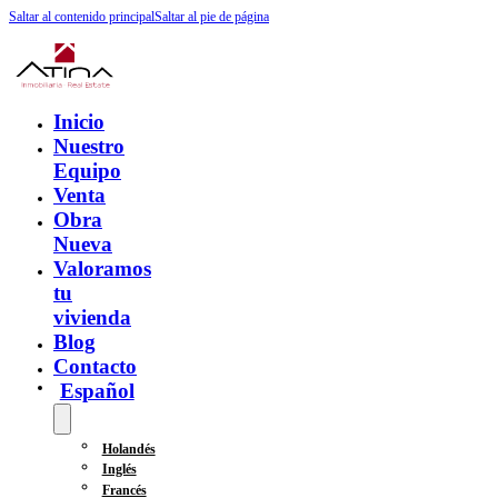
Saltar al contenido principal
Saltar al pie de página
Inicio
Nuestro
Equipo
Venta
Obra
Nueva
Valoramos
tu
vivienda
Blog
Contacto
Español
Holandés
Inglés
Francés