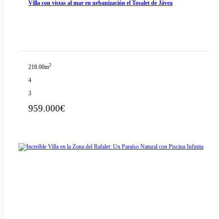
Villa con vistas al mar en urbanización el Tosalet de Jávea
2
218.00m
4
3
959.000€