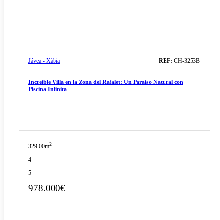
Jávea - Xàbia
REF:
CH-3253B
Increíble Villa en la Zona del Rafalet: Un Paraíso Natural con
Piscina Infinita
2
329.00m
4
5
978.000€