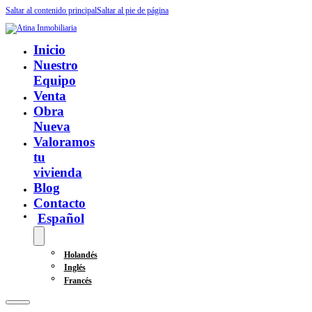
Saltar al contenido principal
Saltar al pie de página
Inicio
Nuestro
Equipo
Venta
Obra
Nueva
Valoramos
tu
vivienda
Blog
Contacto
Español
Holandés
Inglés
Francés