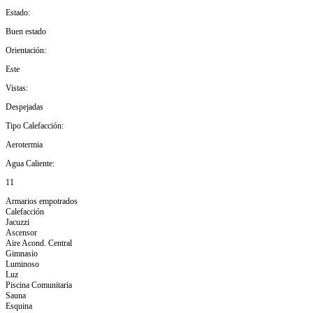
Estado:
Buen estado
Orientación:
Este
Vistas:
Despejadas
Tipo Calefacción:
Aerotermia
Agua Caliente:
11
Armarios empotrados
Calefacción
Jacuzzi
Ascensor
Aire Acond. Central
Gimnasio
Luminoso
Luz
Piscina Comunitaria
Sauna
Esquina