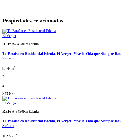
Propiedades relacionadas
El Verger
REF:
A-3428ResEdenia
Tu Paraíso en Residencial Edenia, El Verger: Vive la Vida que Siempre Has
Soñado
2
95.44m
2
2
343.000€
El Verger
REF:
A-3430ResEdenia
Tu Paraíso en Residencial Edenia, El Verger: Vive la Vida que Siempre Has
Soñado
2
102.55m