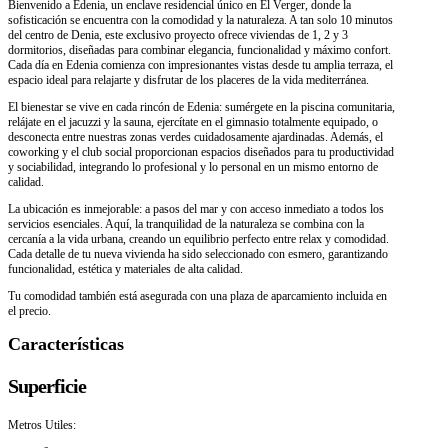
Bienvenido a Edenia, un enclave residencial único en El Verger, donde la
sofisticación se encuentra con la comodidad y la naturaleza. A tan solo 10 minutos
del centro de Denia, este exclusivo proyecto ofrece viviendas de 1, 2 y 3
dormitorios, diseñadas para combinar elegancia, funcionalidad y máximo confort.
Cada día en Edenia comienza con impresionantes vistas desde tu amplia terraza, el
espacio ideal para relajarte y disfrutar de los placeres de la vida mediterránea.
El bienestar se vive en cada rincón de Edenia: sumérgete en la piscina comunitaria,
relájate en el jacuzzi y la sauna, ejercítate en el gimnasio totalmente equipado, o
desconecta entre nuestras zonas verdes cuidadosamente ajardinadas. Además, el
coworking y el club social proporcionan espacios diseñados para tu productividad
y sociabilidad, integrando lo profesional y lo personal en un mismo entorno de
calidad.
La ubicación es inmejorable: a pasos del mar y con acceso inmediato a todos los
servicios esenciales. Aquí, la tranquilidad de la naturaleza se combina con la
cercanía a la vida urbana, creando un equilibrio perfecto entre relax y comodidad.
Cada detalle de tu nueva vivienda ha sido seleccionado con esmero, garantizando
funcionalidad, estética y materiales de alta calidad.
Tu comodidad también está asegurada con una plaza de aparcamiento incluida en
el precio.
Características
Superficie
Metros Utiles: