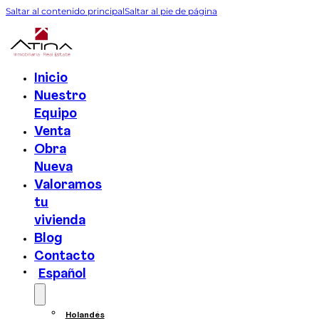
Saltar al contenido principal
Saltar al pie de página
Inicio
Nuestro
Equipo
Venta
Obra
Nueva
Valoramos
tu
vivienda
Blog
Contacto
Español
Holandés