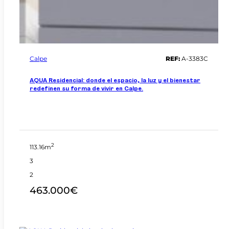
Calpe
REF:
A-3383C
AQUA Residencial: donde el espacio, la luz y el bienestar
redefinen su forma de vivir en Calpe.
2
113.16m
3
2
463.000€