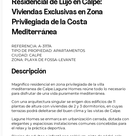
Residencial de Lujo en Calpe:
Viviendas Exclusivas en Zona
Privilegiada de la Costa
Mediterránea
REFERENCIA: A-3117A
TIPO DE PROPIEDAD: APARTAMENTOS
CIUDAD: CALPE
ZONA: PLAYA DE FOSSA-LEVANTE
Descripción
Magnífico residencial en zona privilegiada de la villa
mediterranea de Calpe.Lagune Homes reúne todo lo necesario
para disfrutar de una vida puramente mediterránea.
Con una arquitectura singular se erigen dos edificios de 11
plantas de altura con viviendas de 2 y 3 dormitorios, en cuyas
terrazas podrá deleitarse del buen clima y las vistas de Calpe.
Lagune Homes se enmarca en urbanización cerrada, dotada con
elegantes y espaciosas instalaciones comunes concebidas para
el relax y la práctica deportiva.