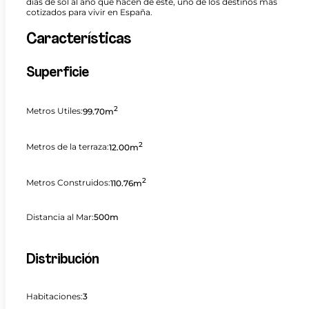
días de sol al año que hacen de éste, uno de los destinos más
cotizados para vivir en España.
Características
Superficie
2
Metros Utiles:
99.70m
2
Metros de la terraza:
12.00m
2
Metros Construidos:
110.76m
Distancia al Mar:
500m
Distribución
Habitaciones:
3