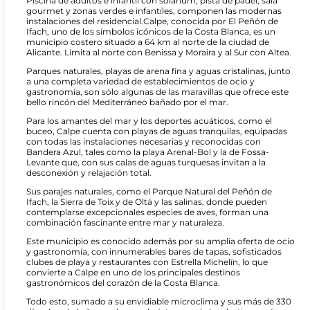
Piscina de adultos e infantil con solárium, pista de pádel, sala
gourmet y zonas verdes e infantiles, componen las modernas
instalaciones del residencial.Calpe, conocida por El Peñón de
Ifach, uno de los símbolos icónicos de la Costa Blanca, es un
municipio costero situado a 64 km al norte de la ciudad de
Alicante. Limita al norte con Benissa y Moraira y al Sur con Altea.
Parques naturales, playas de arena fina y aguas cristalinas, junto
a una completa variedad de establecimientos de ocio y
gastronomía, son sólo algunas de las maravillas que ofrece este
bello rincón del Mediterráneo bañado por el mar.
Para los amantes del mar y los deportes acuáticos, como el
buceo, Calpe cuenta con playas de aguas tranquilas, equipadas
con todas las instalaciones necesarias y reconocidas con
Bandera Azul, tales como la playa Arenal-Bol y la de Fossa-
Levante que, con sus calas de aguas turquesas invitan a la
desconexión y relajación total.
Sus parajes naturales, como el Parque Natural del Peñón de
Ifach, la Sierra de Toix y de Oltá y las salinas, donde pueden
contemplarse excepcionales especies de aves, forman una
combinación fascinante entre mar y naturaleza.
Este municipio es conocido además por su amplia oferta de ocio
y gastronomía, con innumerables bares de tapas, sofisticados
clubes de playa y restaurantes con Estrella Michelín, lo que
convierte a Calpe en uno de los principales destinos
gastronómicos del corazón de la Costa Blanca.
Todo esto, sumado a su envidiable microclima y sus más de 330