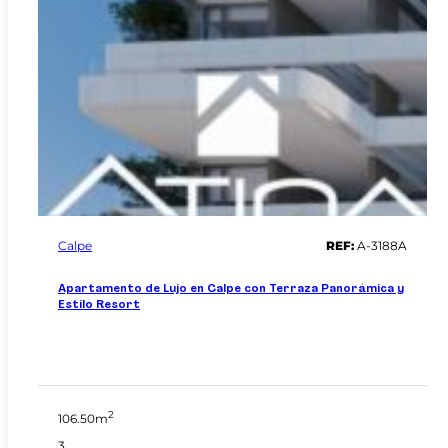
Calpe
REF:
A-3188A
Apartamento de Lujo en Calpe con Terraza Panorámica y
Estilo Resort
2
106.50m
3