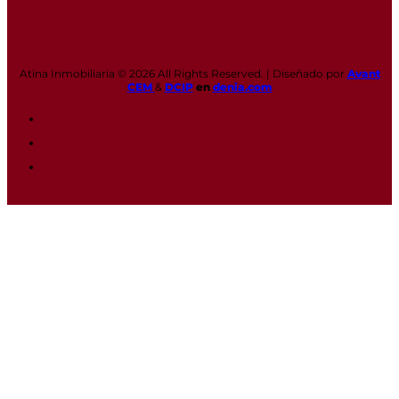
Atina Inmobiliaria © 2026 All Rights Reserved. | Diseñado por
Avant
CEM
&
DCIP
en
denia.com