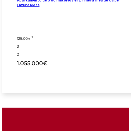
Apartamento de 3 dormitorios en primera línea de Calpe
| Azure Icons
2
125.00m
3
2
1.055.000€