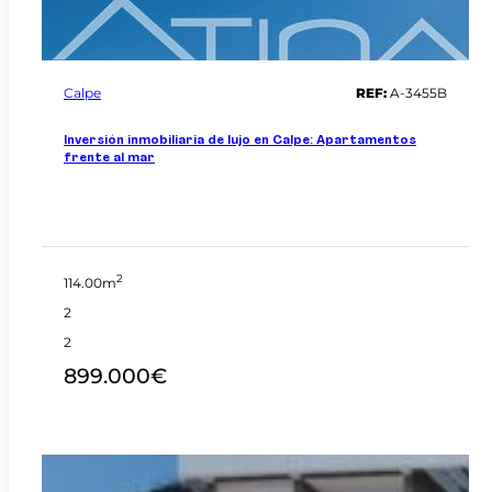
Calpe
REF:
A-3455B
Inversión inmobiliaria de lujo en Calpe: Apartamentos
frente al mar
2
114.00m
2
2
899.000€