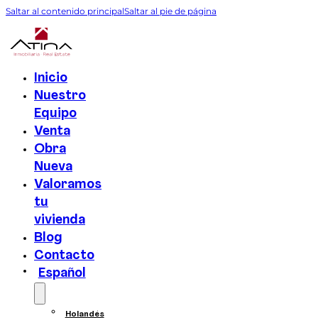
Saltar al contenido principal
Saltar al pie de página
Inicio
Nuestro
Equipo
Venta
Obra
Nueva
Valoramos
tu
vivienda
Blog
Contacto
Español
Holandés