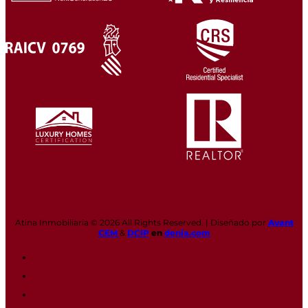
Atina Inmobiliaria © 2026 All Rights Reserved. | Diseñado por
Avant
CEM
&
DCIP
en
denia.com