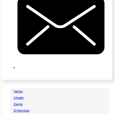
Venta
Chalet
Denia
El Montgó