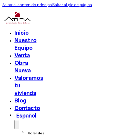
Saltar al contenido principal
Saltar al pie de página
Inicio
Nuestro
Equipo
Venta
Obra
Nueva
Valoramos
tu
vivienda
Blog
Contacto
Español
Holandés