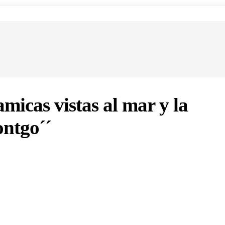
micas vistas al mar y la
ontgo´´