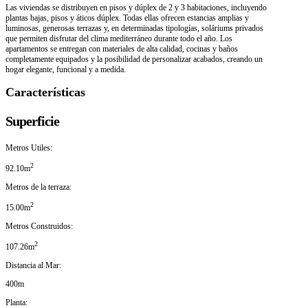
Las viviendas se distribuyen en pisos y dúplex de 2 y 3 habitaciones, incluyendo
plantas bajas, pisos y áticos dúplex. Todas ellas ofrecen estancias amplias y
luminosas, generosas terrazas y, en determinadas tipologías, soláriums privados
que permiten disfrutar del clima mediterráneo durante todo el año. Los
apartamentos se entregan con materiales de alta calidad, cocinas y baños
completamente equipados y la posibilidad de personalizar acabados, creando un
hogar elegante, funcional y a medida.
Características
Superficie
Metros Utiles:
2
92.10m
Metros de la terraza:
2
15.00m
Metros Construidos:
2
107.26m
Distancia al Mar:
400m
Planta: