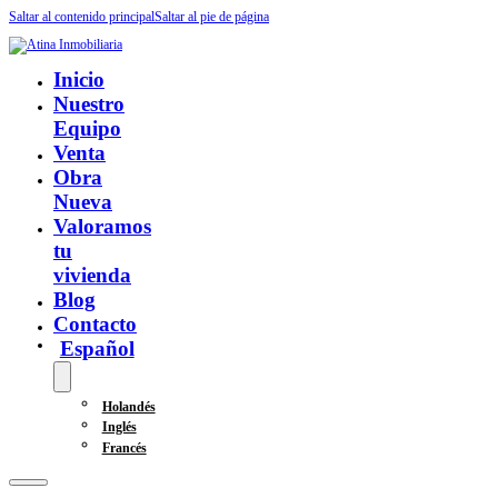
Saltar al contenido principal
Saltar al pie de página
Inicio
Nuestro
Equipo
Venta
Obra
Nueva
Valoramos
tu
vivienda
Blog
Contacto
Español
Holandés
Inglés
Francés