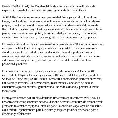
Desde 379.800 €, AQUA Residencial le abre las puertas a un estilo de vida
superior en uno de los destinos más prestigiosos de la Costa Blanca.
AQUA Residencial representa una oportunidad única para vivir o invertir en
Calpe, una localidad plenamente consolidada y reconocida por la calidad de sus
playas, su entorno natural privilegiado y la inconfundible silueta del Peñón de
Ifach. Este exclusivo proyecto de apartamentos de obra nueva ha sido concebido
para quienes valoran la amplitud, la luminosidad y el bienestar, combinando
arquitectura contemporánea, espacios generosos y una ubicación excepcional.
El residencial se alza sobre una extraordinaria parcela de 5.400 m², una dimensión
muy poco habitual en Calpe, que permite destinar 3.400 m² a zonas comunes
abiertas, elegantes y cuidadosamente diseñadas. Grandes jardines, piscina
comunitaria para adultos y niños, zonas deportivas y espacios de ocio crean un
entorno armónico y sereno, pensado para disfrutar del día a día con total
privacidad y confort.
La ubicación es uno de sus principales valores diferenciales. A tan solo 400
metros de la Playa de Levante y a escasos 100 metros del Parque Natural de Las
Salinas de Calpe, AQUA Residencial ofrece una combinación perfecta entre mar,
naturaleza y servicios. Supermercados, restaurantes y opciones de ocio se
encuentran a pocos minutos, garantizando una vida cómoda y práctica durante
todo el año.
El proyecto destaca por su baja densidad urbanística y su carácter exclusivo. La
urbanización, completamente cerrada, dispone de zonas comunes de primer nivel:
gimnasio totalmente equipado, pista de pádel, espacio de yoga, área de bio salud,
zona infantil, aparcamiento para bicicletas y amplios jardines diseñados para el
descanso y el bienestar.