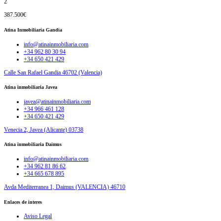
2
387.500€
Atina Inmobiliaria Gandia
info@atinainmobiliaria.com
+34 962 80 30 94
+34 650 421 429
Calle San Rafael Gandia 46702 (Valencia)
Atina inmobiliaria Javea
javea@atinainmobiliaria.com
+34 966 461 128
+34 650 421 429
Venecia 2, Javea (Alicante) 03738
Atina inmobiliaria Daimus
info@atinainmobiliaria.com
+34 962 81 86 62
+34 665 678 895
Avda Mediterranea 1, Daimus (VALENCIA) 46710
Enlaces de interes
Aviso Legal