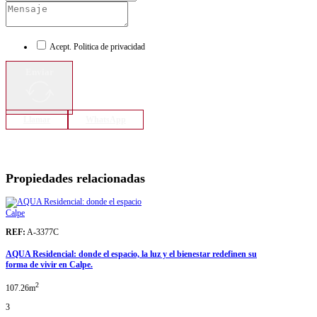
Acept. Politica de privacidad
Enviar
Llamar
WhatsApp
Propiedades relacionadas
Calpe
REF:
A-3377C
AQUA Residencial: donde el espacio, la luz y el bienestar redefinen su
forma de vivir en Calpe.
2
107.26m
3