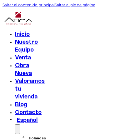
Saltar al contenido principal
Saltar al pie de página
Inicio
Nuestro
Equipo
Venta
Obra
Nueva
Valoramos
tu
vivienda
Blog
Contacto
Español
Holandés