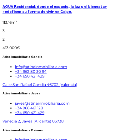
AQUA Residencial: donde el espacio, la luz y el bienestar
redefinen su forma de vivir en Calpe.
2
113.16m
3
2
413.000€
Atina Inmobiliaria Gandia
info@atinainmobiliaria.com
+34 962 80 30 94
+34 650 421 429
Calle San Rafael Gandia 46702 (Valencia)
Atina inmobiliaria Javea
javea@atinainmobiliaria.com
+34 966 461 128
+34 650 421 429
Venecia 2, Javea (Alicante) 03738
Atina inmobiliaria Daimus
info@atinainmobiliaria.com