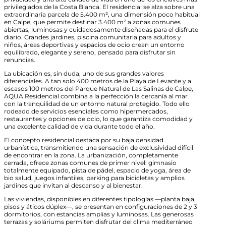
privilegiados de la Costa Blanca. El residencial se alza sobre una
extraordinaria parcela de 5.400 m², una dimensión poco habitual
en Calpe, que permite destinar 3.400 m² a zonas comunes
abiertas, luminosas y cuidadosamente diseñadas para el disfrute
diario. Grandes jardines, piscina comunitaria para adultos y
niños, áreas deportivas y espacios de ocio crean un entorno
equilibrado, elegante y sereno, pensado para disfrutar sin
renuncias.
La ubicación es, sin duda, uno de sus grandes valores
diferenciales. A tan solo 400 metros de la Playa de Levante y a
escasos 100 metros del Parque Natural de Las Salinas de Calpe,
AQUA Residencial combina a la perfección la cercanía al mar
con la tranquilidad de un entorno natural protegido. Todo ello
rodeado de servicios esenciales como hipermercados,
restaurantes y opciones de ocio, lo que garantiza comodidad y
una excelente calidad de vida durante todo el año.
El concepto residencial destaca por su baja densidad
urbanística, transmitiendo una sensación de exclusividad difícil
de encontrar en la zona. La urbanización, completamente
cerrada, ofrece zonas comunes de primer nivel: gimnasio
totalmente equipado, pista de pádel, espacio de yoga, área de
bio salud, juegos infantiles, parking para bicicletas y amplios
jardines que invitan al descanso y al bienestar.
Las viviendas, disponibles en diferentes tipologías —planta baja,
pisos y áticos dúplex—, se presentan en configuraciones de 2 y 3
dormitorios, con estancias amplias y luminosas. Las generosas
terrazas y soláriums permiten disfrutar del clima mediterráneo