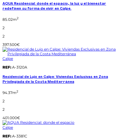
AQUA Residencial: donde el espacio, la luz y el bienestar
redefinen su forma de vivir en Calpe.
2
85.02m
2
2
397.500€
Calpe
REF:
A-3120A
Residencial de Lujo en Calpe: Viviendas Exclusivas en Zona
Privilegiada de la Costa Mediterránea
2
94.37m
2
2
401.000€
Calpe
REF:
A-3381C