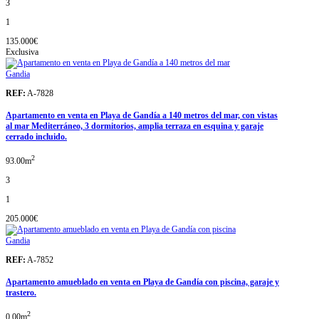
3
1
135.000€
Exclusiva
Gandia
REF:
A-7828
Apartamento en venta en Playa de Gandía a 140 metros del mar, con vistas
al mar Mediterráneo, 3 dormitorios, amplia terraza en esquina y garaje
cerrado incluido.
2
93.00m
3
1
205.000€
Gandia
REF:
A-7852
Apartamento amueblado en venta en Playa de Gandía con piscina, garaje y
trastero.
2
0.00m