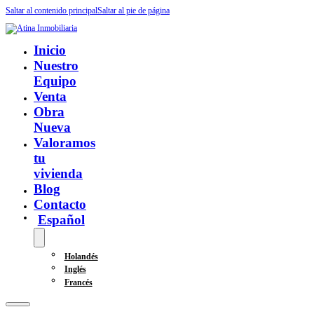
Saltar al contenido principal
Saltar al pie de página
Inicio
Nuestro
Equipo
Venta
Obra
Nueva
Valoramos
tu
vivienda
Blog
Contacto
Español
Holandés
Inglés
Francés