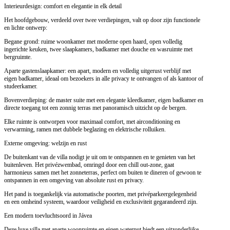
Interieurdesign: comfort en elegantie in elk detail
Het hoofdgebouw, verdeeld over twee verdiepingen, valt op door zijn functionele
en lichte ontwerp:
Begane grond: ruime woonkamer met moderne open haard, open volledig
ingerichte keuken, twee slaapkamers, badkamer met douche en wasruimte met
bergruimte.
Aparte gastenslaapkamer: een apart, modern en volledig uitgerust verblijf met
eigen badkamer, ideaal om bezoekers in alle privacy te ontvangen of als kantoor of
studeerkamer.
Bovenverdieping: de master suite met een elegante kleedkamer, eigen badkamer en
directe toegang tot een zonnig terras met panoramisch uitzicht op de bergen.
Elke ruimte is ontworpen voor maximaal comfort, met airconditioning en
verwarming, ramen met dubbele beglazing en elektrische rolluiken.
Externe omgeving: welzijn en rust
De buitenkant van de villa nodigt je uit om te ontspannen en te genieten van het
buitenleven. Het privézwembad, omringd door een chill out-zone, gaat
harmonieus samen met het zonneterras, perfect om buiten te dineren of gewoon te
ontspannen in een omgeving van absolute rust en privacy.
Het pand is toegankelijk via automatische poorten, met privéparkeergelegenheid
en een omheind systeem, waardoor veiligheid en exclusiviteit gegarandeerd zijn.
Een modern toevluchtsoord in Jávea
Deze luxe villa met aparte woonruimte en eigen waterput biedt een uitzonderlijke