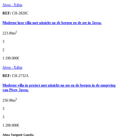
Jávea - Xàbia
REF:
CH-2820C
Moderne luxe villa met uitzicht op de bergen en de zee in Javea.
2
223.00m
3
2
1.190.000€
Jávea - Xàbia
REF:
CH-2732A
Moderne villa in project met uitzicht op zee en de bergen in de omgeving
van Piver, Javea.
2
256.98m
3
3
1.200.000€
Atina Vastgoed Gandia