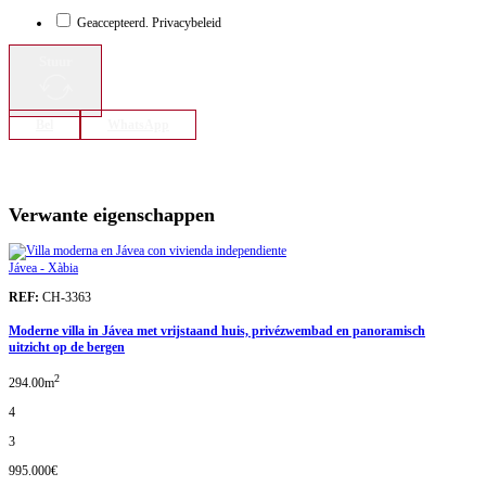
Geaccepteerd. Privacybeleid
Stuur
Bel
WhatsApp
Verwante eigenschappen
Jávea - Xàbia
REF:
CH-3363
Moderne villa in Jávea met vrijstaand huis, privézwembad en panoramisch
uitzicht op de bergen
2
294.00m
4
3
995.000€