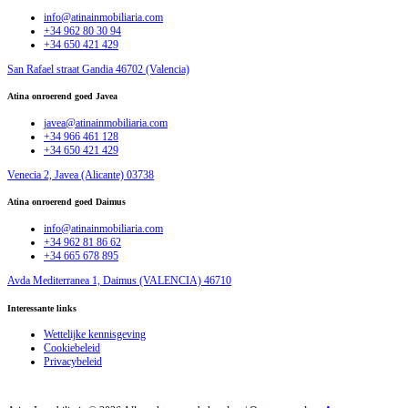
info@atinainmobiliaria.com
+34 962 80 30 94
+34 650 421 429
San Rafael straat Gandia 46702 (Valencia)
Atina onroerend goed Javea
javea@atinainmobiliaria.com
+34 966 461 128
+34 650 421 429
Venecia 2, Javea (Alicante) 03738
Atina onroerend goed Daimus
info@atinainmobiliaria.com
+34 962 81 86 62
+34 665 678 895
Avda Mediterranea 1, Daimus (VALENCIA) 46710
Interessante links
Wettelijke kennisgeving
Cookiebeleid
Privacybeleid