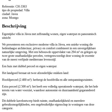
Referentie: CH-3363
tipo de propiedad: Villa
ciudad: Javea
zona: Montgo
Beschrijving
Eigentijdse villa in Jávea met zelfstandig wonen, eigen waterput en panoramisch
uitzicht
We presenteren een exclusieve moderne villa in Jávea, een unieke woning die
hedendaagse architectuur, privacy en comfort combineert in een onvergelijkbare
natuurlijke omgeving. Met een bebouwde oppervlakte van 294 m² en gelegen op
twee grote onafhankelijke percelen, vertegenwoordigt deze woning de essentie
van de meest verfijnde mediterrane levensstijl.
Een huis met dubbel perceel en eigen waterput
Het landgoed bestaat uit twee afzonderlijke stukken land:
Hoofdperceel (2.400 m²): herbergt de hoofdvilla en alle ontspanningsruimtes.
Extra perceel (2.500 m²): het heeft een volledig operationele waterput, die het hele
terrein van water voorziet, waardoor autonomie en duurzaamheid gegarandeerd
zijn.
Dit dubbele kavelontwerp biedt ruimte, onafhankelijkheid en meerdere
gebruiksmogelijkheden, een ongebruikelijke eigenschap in woningen van deze
categorie.