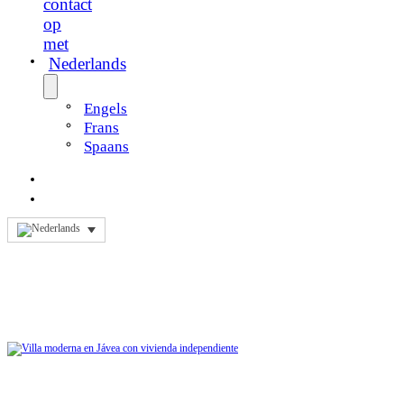
contact
op
met
Nederlands
Engels
Frans
Spaans