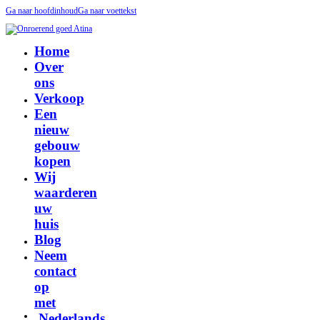
Ga naar hoofdinhoud
Ga naar voettekst
Home
Over
ons
Verkoop
Een
nieuw
gebouw
kopen
Wij
waarderen
uw
huis
Blog
Neem
contact
op
met
Nederlands