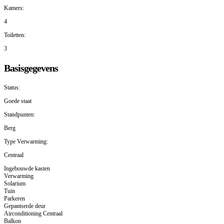
Kamers:
4
Toiletten:
3
Basisgegevens
Status:
Goede staat
Standpunten:
Berg
Type Verwarming:
Centraal
Ingebouwde kasten
Verwarming
Solarium
Tuin
Parkeren
Gepantserde deur
Airconditioning Centraal
Balkon