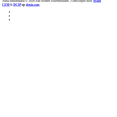
Atina Inmobiliaria © 2026 Alle rechten voorbehouden. | Ontworpen door
Avant
CEM
&
DCIP
op
denia.com