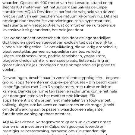
waarden. Op slechts 400 meter van het Levante-strand en op
slechts 100 meter van het natuurpark Las Salinas de Calpe
combineert AQUA Residencial perfect de nabijheid van de zee
met de rust van een beschermde natuurlijke omgeving. Dit alles
omringd door essentiële voorzieningen zoals hypermarkten,
restaurants en vrijetijdsopties, wat comfort en een uitstekende
levenskwaliteit garandeert, het hele jaar door.
Het woonconcept onderscheidt zich door de lage stedelijke
dichtheid en geeft een gevoel van exclusiviteit dat moeilijk te
vinden is in dit gebied. De ontwikkeling, die volledig omheind is,
biedt eersteklas gemeenschappelijke ruimtes: volledig
uitgeruste fitnessruimte, paddle-tennisbaan, yogaruimte,
biogezondheidsruimte, kinderspeelplaats, fietsenstalling en
grote tuinen die je uitnodigen om te ontspannen en je goed te
voelen.
De woningen, beschikbaar in verschillende typologieën – begane
grond, appartementen en duplex-penthouses – zijn beschikbaar
in configuraties met 2 en 3 slaapkamers, met ruime en lichte
kamers. Dankzij de ruime terrassen en solariums kun je het hele
jaar door genieten van het mediterrane klimaat. Elk
appartement is ontworpen met materialen van topkwaliteit,
volledig uitgeruste keukens en badkamers en de mogelijkheid
om de afwerking aan te passen, waardoor een elegante,
functionele woning op maat ontstaat.
AQUA Residencial vertegenwoordigt een unieke kans om te
wonen of te investeren in Calpe, een geconsolideerde en
prestigieuze bestemming, beroemd om zijn stranden, zijn