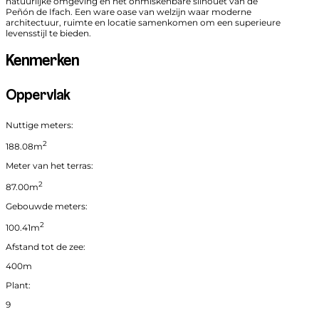
natuurlijke omgeving en het onmiskenbare silhouet van de
Peñón de Ifach. Een ware oase van welzijn waar moderne
architectuur, ruimte en locatie samenkomen om een superieure
levensstijl te bieden.
Kenmerken
Oppervlak
Nuttige meters:
2
188.08m
Meter van het terras:
2
87.00m
Gebouwde meters:
2
100.41m
Afstand tot de zee:
400m
Plant:
9