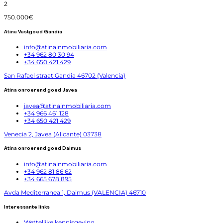
2
750.000€
Atina Vastgoed Gandia
info@atinainmobiliaria.com
+34 962 80 30 94
+34 650 421 429
San Rafael straat Gandia 46702 (Valencia)
Atina onroerend goed Javea
javea@atinainmobiliaria.com
+34 966 461 128
+34 650 421 429
Venecia 2, Javea (Alicante) 03738
Atina onroerend goed Daimus
info@atinainmobiliaria.com
+34 962 81 86 62
+34 665 678 895
Avda Mediterranea 1, Daimus (VALENCIA) 46710
Interessante links
Wettelijke kennisgeving