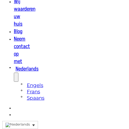
Wij
waarderen
uw
huis
Blog
Neem
contact
op
met
Nederlands
Engels
Frans
Spaans