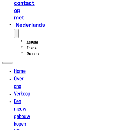
contact
op
met
Nederlands
Engels
Frans
Spaans
Home
Over
ons
Verkoop
Een
nieuw
gebouw
kopen