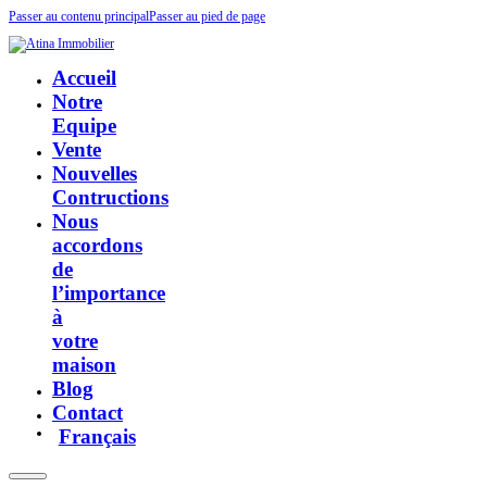
Passer au contenu principal
Passer au pied de page
Accueil
Notre
Equipe
Vente
Nouvelles
Contructions
Nous
accordons
de
l’importance
à
votre
maison
Blog
Contact
Français