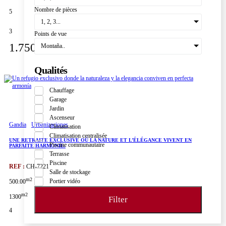
Nombre de pièces
5
1, 2, 3...
3
Points de vue
1.750.000€
Montaña..
Qualités
Chauffage
Garage
Jardin
Ascenseur
Gandia
Urbanizaciones
Climatisation
Climatisation centralisée
UNE RETRAITE EXCLUSIVE OÙ LA NATURE ET L’ÉLÉGANCE VIVENT EN
Piscine communautaire
PARFAITE HARMONIE.
Terrasse
Piscine
REF :
CH-7221
Salle de stockage
m2
Portier vidéo
500.00
m2
1300
Filter
4