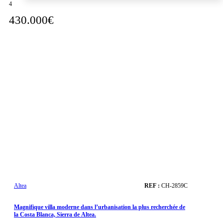
4
430.000€
Altea
REF :
CH-2859C
Magnifique villa moderne dans l’urbanisation la plus recherchée de
la Costa Blanca, Sierra de Altea.