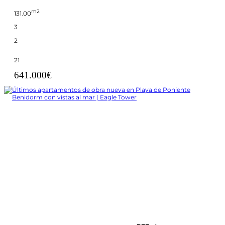
m2
131.00
3
2
21
641.000€