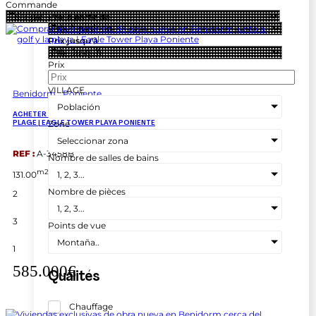
Commande
Prix à partir de
Prix jusqu'à
Prix
VILLAGE
Benidorm
Poniente
Población
ACHETER UN APPARTEMENT NEUF À BENIDORM PRÈS DU GOLF ET DE LA
Zone
PLAGE | EAGLE TOWER PLAYA PONIENTE
Seleccionar zona
REF :
A-3458B
Nombre de salles de bains
m2
131.00
1, 2, 3...
Nombre de pièces
2
1, 2, 3...
3
Points de vue
Montaña..
1
585.000€
Qualités
Chauffage