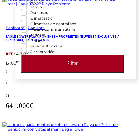
Garage
Jardin
Ascenseur
Climatisation
Climatisation centralisée
Benidorm
Poniente
Piscine communautaire
Terrasse
EAGLE TOWER PLAYA PONIENTE – PROPRIÉTÉS NEUVES ET EXCLUSIVES À
Piscine
BENIDORM, PRÈS DE LA MER
Salle de stockage
Portier vidéo
REF :
A-3459B
m2
Filter
131.00
2
3
21
641.000€