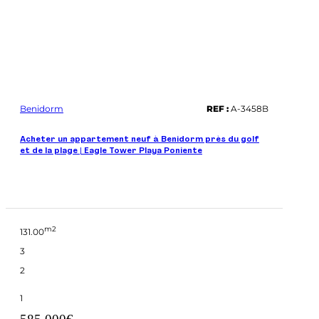
Benidorm
REF :
A-3458B
Acheter un appartement neuf à Benidorm près du golf
et de la plage | Eagle Tower Playa Poniente
m2
131.00
3
2
1