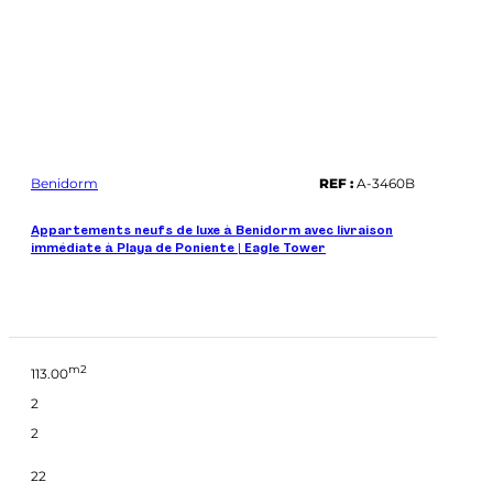
Benidorm
REF :
A-3460B
Appartements neufs de luxe à Benidorm avec livraison
immédiate à Playa de Poniente | Eagle Tower
m2
113.00
2
2
22