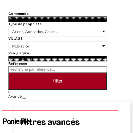
Commande
Type de propriété
Aticos, Adosados, Casas....
VILLAGE
Población
Prix jusqu'à
Référence
Filter
Avancé
Poniente
Filtres avancés