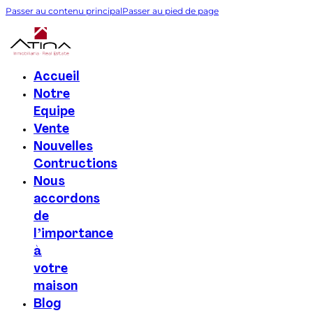
Passer au contenu principal
Passer au pied de page
Accueil
Notre
Equipe
Vente
Nouvelles
Contructions
Nous
accordons
de
l’importance
à
votre
maison
Blog