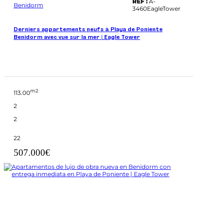
REF :
A-
Benidorm
3460EagleTower
Derniers appartements neufs à Playa de Poniente
Benidorm avec vue sur la mer | Eagle Tower
m2
113.00
2
2
22
507.000€