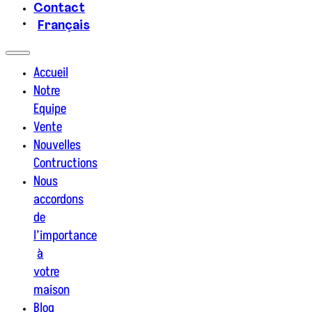
Contact
Français
Accueil
Notre
Equipe
Vente
Nouvelles
Contructions
Nous
accordons
de
l’importance
à
votre
maison
Blog