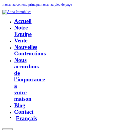
Passer au contenu principal
Passer au pied de page
Accueil
Notre
Equipe
Vente
Nouvelles
Contructions
Nous
accordons
de
l’importance
à
votre
maison
Blog
Contact
Français