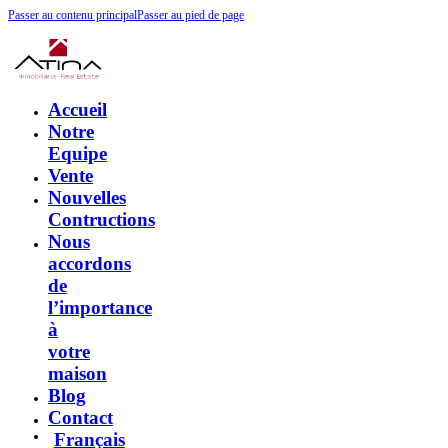
Passer au contenu principal
Passer au pied de page
Accueil
Notre
Equipe
Vente
Nouvelles
Contructions
Nous
accordons
de
l’importance
à
votre
maison
Blog
Contact
Français