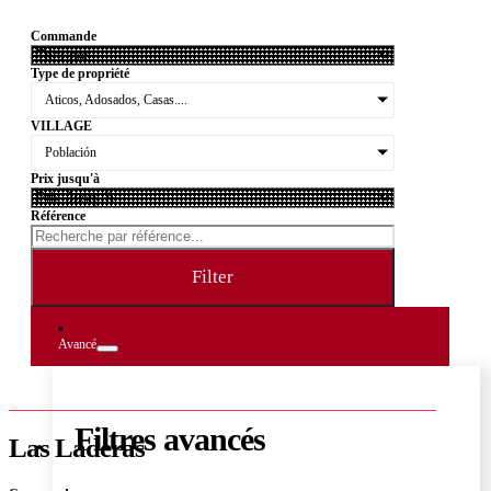
Commande
Type de propriété
Aticos, Adosados, Casas....
VILLAGE
Población
Prix jusqu'à
Référence
Filter
Avancé
Filtres avancés
Las Laderas