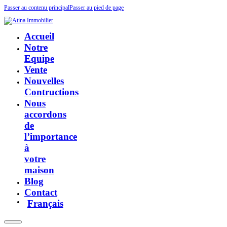
Passer au contenu principal
Passer au pied de page
Accueil
Notre
Equipe
Vente
Nouvelles
Contructions
Nous
accordons
de
l’importance
à
votre
maison
Blog
Contact
Français