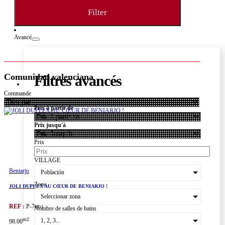
Filter
Avancé
Comunidad valenciana
Filtres avancés
Commande
Prix à partir de
Prix jusqu'à
Prix
VILLAGE
Beniarjo
Comunidad valenciana
Población
Zone
JOLI DUPLEX AU CŒUR DE BENIARJO !
Seleccionar zona
REF :
P-7861
Nombre de salles de bains
m2
1, 2, 3...
98.00