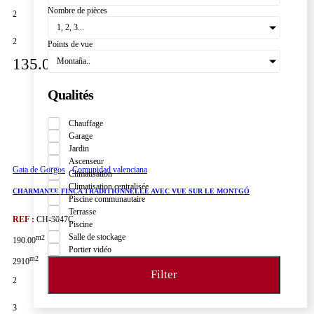
Nombre de pièces
2
1, 2, 3...
2
Points de vue
135.000€
Montaña..
Qualités
Chauffage
Garage
Jardin
Ascenseur
Gata de Gorgos
Comunidad valenciana
Climatisation
Climatisation centralisée
CHARMANTE FINCA TRADITIONNELLE AVEC VUE SUR LE MONTGÓ
Piscine communautaire
Terrasse
REF :
CH-3047C
Piscine
Salle de stockage
m2
190.00
Portier vidéo
m2
2910
Filter
2
3