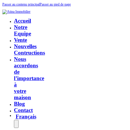
Passer au contenu principal
Passer au pied de page
Accueil
Notre
Equipe
Vente
Nouvelles
Contructions
Nous
accordons
de
l’importance
à
votre
maison
Blog
Contact
Français