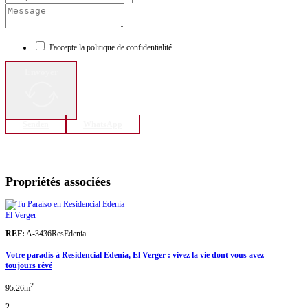
J'accepte la politique de confidentialité
Envoyer
Senden
WhatsApp
Propriétés associées
El Verger
REF:
A-3436ResEdenia
Votre paradis à Residencial Edenia, El Verger : vivez la vie dont vous avez
toujours rêvé
2
95.26m
2