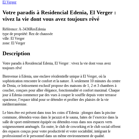
El Verger
Votre paradis à Residencial Edenia, El Verger :
vivez la vie dont vous avez toujours rêvé
Référence: A-3436ResEdenia
type de propriété: Rez de chaussée
ville: El Verger
zone: El Verger
Description
Votre paradis à Residencial Edenia, El Verger : vivez la vie dont vous avez
toujours rêvé
Bienvenue à Edenia, une enclave résidentielle unique à El Verger, où la
sophistication rencontre le confort et la nature. À seulement 10 minutes du centre
de Denia, ce lotissement exclusif propose des maisons de 1, 2 et 3 chambres à
coucher, conçues pour allier élégance, fonctionnalité et confort maximal. Chaque
jour à Edenia commence par des vues à couper le souffle depuis votre terrasse
spacieuse, l’espace idéal pour se détendre et profiter des plaisirs de la vie
méditerranéenne.
Le bien-être est présent dans tous les coins d’Edenia : plongez dans la piscine
commune, détendez-vous dans le jacuzzi et le sauna, faites de l’exercice dans la
salle de sport entièrement équipée ou détendez-vous dans nos espaces verts
soigneusement aménagés. En outre, le club de coworking et le club social offrent
des espaces conçus pour votre productivité et votre sociabilité, intégrant le
professionnel et le personnel dans un même environnement de qualité.