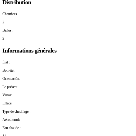
Distribution
Chambres
2
Baños:
2
Informations générales
État :
Bon état
Orientación:
Le présent
Vistas:
Effacé
Type de chauffage :
Aérothermie
Eau chaude :