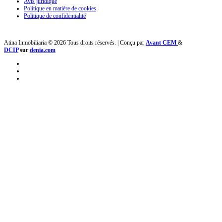
Avis juridique
Politique en matière de cookies
Politique de confidentialité
Atina Inmobiliaria © 2026 Tous droits réservés. | Conçu par
Avant CEM
&
DCIP
sur
denia.com