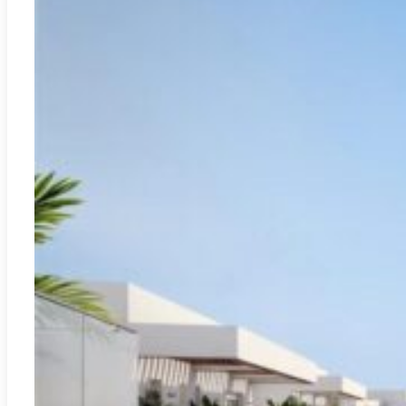
470.000€
El Verger
REF:
A-3316B
Votre nouvelle maison à El Verger : près de la mer et avec
plus de 15 équipements de luxe