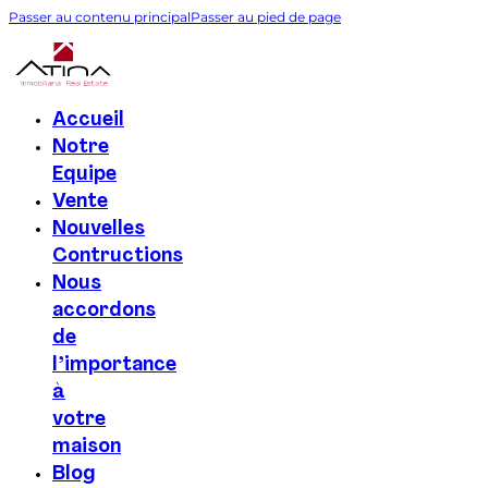
Passer au contenu principal
Passer au pied de page
Accueil
Notre
Equipe
Vente
Nouvelles
Contructions
Nous
accordons
de
l’importance
à
votre
maison
Blog