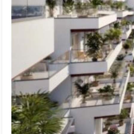
2
133.52m
3
2
476.000€