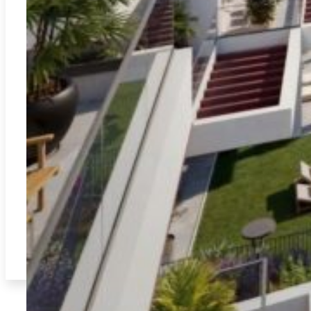
El Verger
REF:
A-3317B
Votre nouvelle maison à El Verger : près de la mer et avec
plus de 15 équipements de luxe
2
143.34m
3
2
491.000€