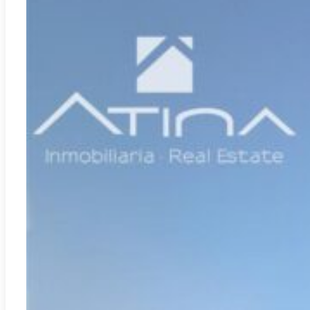
El Verger
REF:
A-3321B
Votre nouvelle maison à El Verger : près de la mer et avec
plus de 15 équipements de luxe
2
122.73m
3
2