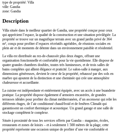
type de propriété: Villa
ville: Gandia
zone: Gandia
Description
Villa située dans le meilleur quartier de Gandia, une propriété conçue pour ceux
qui apprécient l’espace, la qualité de la construction et une situation privilégiée. La
propriété se trouve sur un magnifique terrain avec un grand jardin privé de 364
m², conçu pour profiter d’espaces récréatifs agréables, de réunions sociales en
plein air et de moments de détente dans un environnement paisible et résidentiel.
La villa est distribuée au rez-de-chaussée plus deux étages, offrant une
organisation fonctionnelle et confortable pour la vie quotidienne. Elle dispose de
quatre grandes chambres doubles, toutes très lumineuses, et de trois salles de
bains complètes qui allient élégance et praticité. Le salon-salle à manger, aux
dimensions généreuses, devient le cœur de la propriété, rehaussé par des sols en
marbre qui ajoutent de la distinction et une cheminée qui crée une atmosphère
chaleureuse et accueillante.
La cuisine est indépendante et entièrement équipée, avec un accès à une buanderie
pratique. La propriété dispose également d’armoires encastrées, de grandes
terrasses idéales pour profiter du climat méditerranéen, d’un ascenseur qui relie les
différents étages, de l’air conditionné chaud/froid et de fenêtres Climalit qui
garantissent un confort thermique et acoustique. Un grand garage et une salle de
stockage complètent le complexe.
Située à proximité de tous les services offerts par Gandia – magasins, écoles,
restaurants et zones de loisirs – et à seulement 1 500 mètres de la plage, cette
propriété représente une occasion unique de profiter d’une vie confortable et