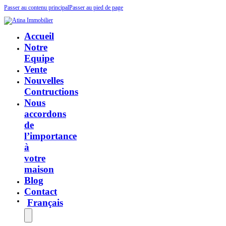
Passer au contenu principal
Passer au pied de page
Accueil
Notre
Equipe
Vente
Nouvelles
Contructions
Nous
accordons
de
l’importance
à
votre
maison
Blog
Contact
Français