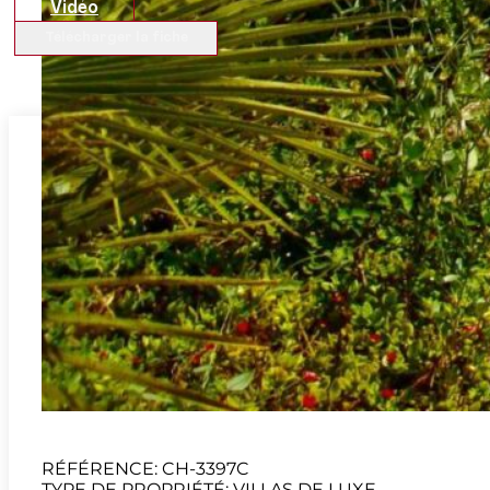
Vidéo
Télécharger la fiche
Vente
Villas de luxe
Javea
Portichol - Balcón al Mar
Villa Odin où l’exclusivi
rencontrent.
RÉFÉRENCE: CH-3397C
TYPE DE PROPRIÉTÉ: VILLAS DE LUXE