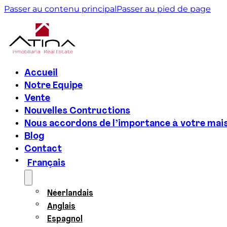
Passer au contenu principal
Passer au pied de page
Accueil
Notre Equipe
Vente
Nouvelles Contructions
Nous accordons de l’importance à votre mai
Blog
Contact
Français
Néerlandais
Anglais
Espagnol