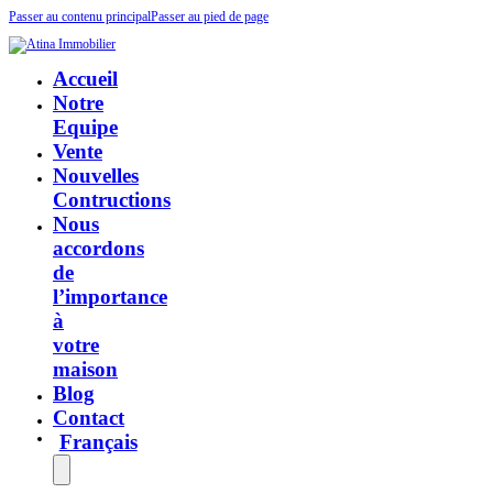
Passer au contenu principal
Passer au pied de page
Accueil
Notre
Equipe
Vente
Nouvelles
Contructions
Nous
accordons
de
l’importance
à
votre
maison
Blog
Contact
Français