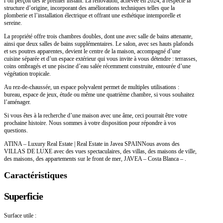
l’on perçoit dès le premier instant. La rénovation, achevée en 2024, a respecté la
structure d’origine, incorporant des améliorations techniques telles que la
plomberie et l’installation électrique et offrant une esthétique intemporelle et
sereine.
La propriété offre trois chambres doubles, dont une avec salle de bains attenante,
ainsi que deux salles de bains supplémentaires. Le salon, avec ses hauts plafonds
et ses poutres apparentes, devient le centre de la maison, accompagné d’une
cuisine séparée et d’un espace extérieur qui vous invite à vous détendre : terrasses,
coins ombragés et une piscine d’eau salée récemment construite, entourée d’une
végétation tropicale.
Au rez-de-chaussée, un espace polyvalent permet de multiples utilisations :
bureau, espace de jeux, étude ou même une quatrième chambre, si vous souhaitez
l’aménager.
Si vous êtes à la recherche d’une maison avec une âme, ceci pourrait être votre
prochaine histoire. Nous sommes à votre disposition pour répondre à vos
questions.
ATINA – Luxury Real Estate | Real Estate in Javea SPAINNous avons des
VILLAS DE LUXE avec des vues spectaculaires, des villas, des maisons de ville,
des maisons, des appartements sur le front de mer, JAVEA – Costa Blanca – .
Caractéristiques
Superficie
Surface utile :