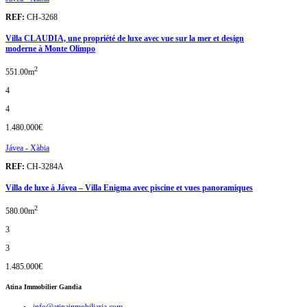
REF:
CH-3268
Villa CLAUDIA, une propriété de luxe avec vue sur la mer et design
moderne à Monte Olimpo
2
551.00m
4
4
1.480.000€
Jávea - Xàbia
REF:
CH-3284A
Villa de luxe à Jávea – Villa Enigma avec piscine et vues panoramiques
2
580.00m
3
3
1.485.000€
Atina Immobilier Gandia