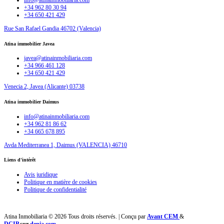
info@atinainmobiliaria.com
+34 962 80 30 94
+34 650 421 429
Rue San Rafael Gandia 46702 (Valencia)
Atina immobilier Javea
javea@atinainmobiliaria.com
+34 966 461 128
+34 650 421 429
Venecia 2, Javea (Alicante) 03738
Atina immobilier Daimus
info@atinainmobiliaria.com
+34 962 81 86 62
+34 665 678 895
Avda Mediterranea 1, Daimus (VALENCIA) 46710
Liens d'intérêt
Avis juridique
Politique en matière de cookies
Politique de confidentialité
Atina Inmobiliaria © 2026 Tous droits réservés. | Conçu par
Avant CEM
&
DCIP
sur
denia.com