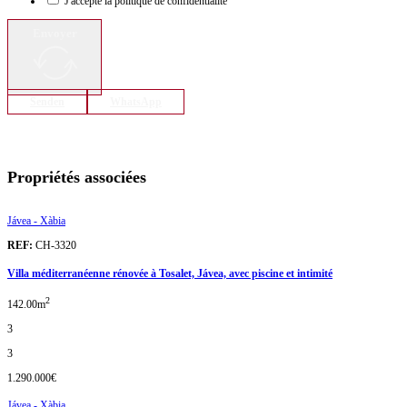
J'accepte la politique de confidentialité
Envoyer
Senden
WhatsApp
Propriétés associées
Jávea - Xàbia
REF:
CH-3320
Villa méditerranéenne rénovée à Tosalet, Jávea, avec piscine et intimité
2
142.00m
3
3
1.290.000€
Jávea - Xàbia