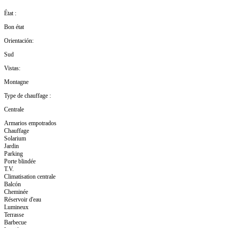
État :
Bon état
Orientación:
Sud
Vistas:
Montagne
Type de chauffage :
Centrale
Armarios empotrados
Chauffage
Solarium
Jardin
Parking
Porte blindée
T.V.
Climatisation centrale
Balcón
Cheminée
Réservoir d'eau
Lumineux
Terrasse
Barbecue