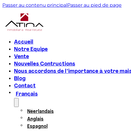
Passer au contenu principal
Passer au pied de page
Accueil
Notre Equipe
Vente
Nouvelles Contructions
Nous accordons de l’importance à votre mai
Blog
Contact
Français
Néerlandais
Anglais
Espagnol