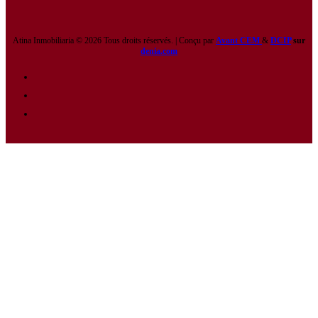
Atina Inmobiliaria © 2026 Tous droits réservés. | Conçu par
Avant CEM
&
DCIP
sur
denia.com