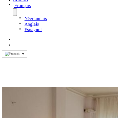
Français
Néerlandais
Anglais
Espagnol