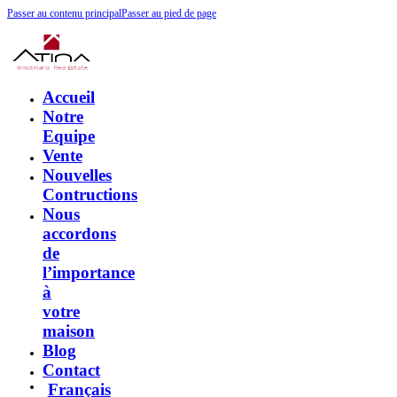
Passer au contenu principal
Passer au pied de page
Accueil
Notre
Equipe
Vente
Nouvelles
Contructions
Nous
accordons
de
l’importance
à
votre
maison
Blog
Contact
Français