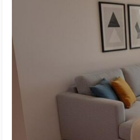
Gandia
REF:
P-7729
Spacieux appartement, situé à Gandia, offre une opportunité
unique de créer la maison de vos rêves. Proche de l’IES Tirant lo
Blanc,
2
85.00m
3
2
110.000€