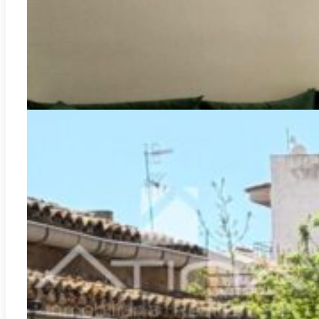
3
1
140.000€
Gandia
REF:
P-7813