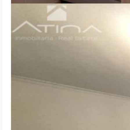
Gandia
REF:
P-7847
Appartement de 3 chambres à vendre à Gandía, dans le quartier de
la República Argentina, à 2 minutes du Passeig de les Germanies.
2
77.00m