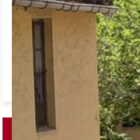
Appartement situé dans le centre de Gandia, à proximité du Paseo
et de la Plaza Prado.
2
91.00m
3
1
145.000€