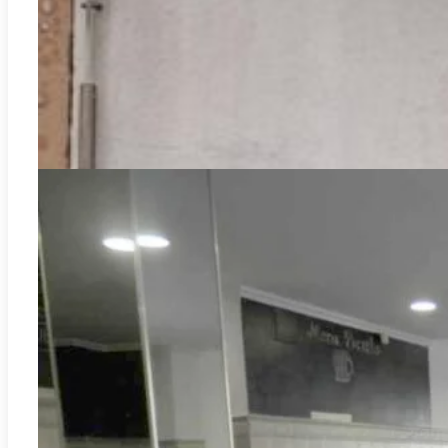
2
110.00m
0
0
71.000€