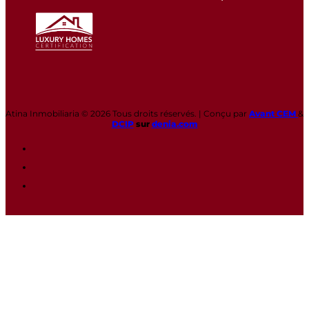
Atina Inmobiliaria © 2026 Tous droits réservés. | Conçu par
Avant CEM
&
DCIP
sur
denia.com