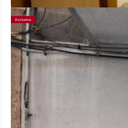
Exclusiva
Gandia
REF:
L-7099
Local commercial situé à Gandia, entouré d’écoles, de
parcs, etc. ….