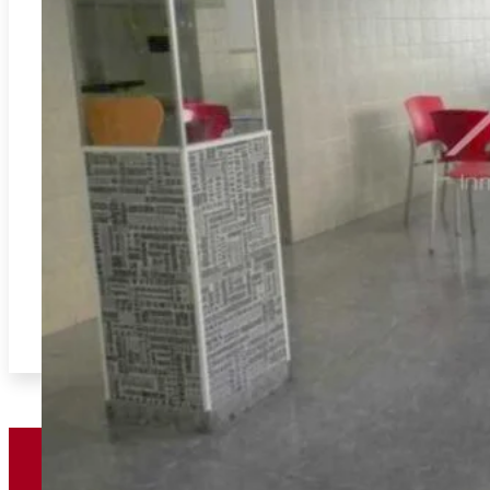
Gandia
REF:
L-5892
PASSION !!! OUVREZ VOTRE ENTREPRISE EN GANDIE
2
100.00m
0
0
85.000€