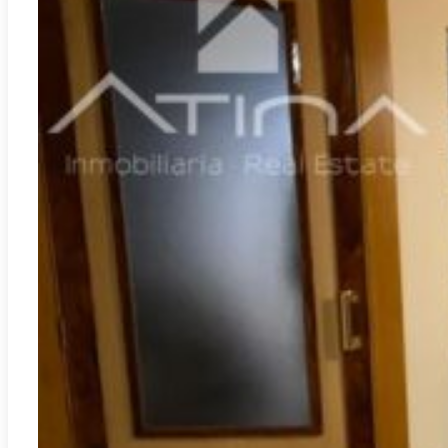
Gandia
REF:
L-7760
Local au rez-de-chaussée aménagé en habitation SANS
LICENCE situé à Gandia
2
52.00m
1
1
60.000€