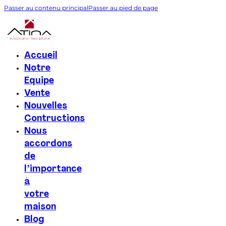
Passer au contenu principal
Passer au pied de page
Accueil
Notre
Equipe
Vente
Nouvelles
Contructions
Nous
accordons
de
l’importance
à
votre
maison
Blog