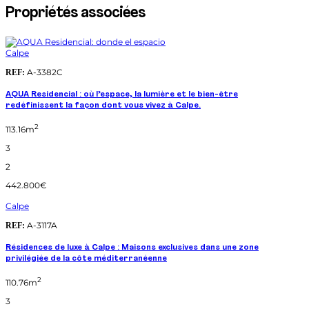
Propriétés associées
Calpe
A-3382C
REF:
AQUA Residencial : où l’espace, la lumière et le bien-être
redéfinissent la façon dont vous vivez à Calpe.
2
113.16m
3
2
442.800€
Calpe
A-3117A
REF:
Résidences de luxe à Calpe : Maisons exclusives dans une zone
privilégiée de la côte méditerranéenne
2
110.76m
3