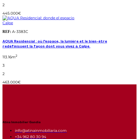
2
445.000€
Calpe
A-3383C
REF:
AQUA Residencial : où l’espace, la lumière et le bien-être
redéfinissent la façon dont vous vivez à Calpe.
2
113.16m
3
2
463.000€
Atina Immobilier Gandia
info@atinainmobiliaria.com
+34 962 80 30 94