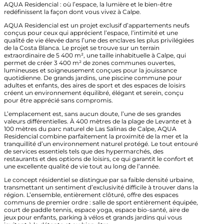
AQUA Residencial : où l’espace, la lumière et le bien-être
redéfinissent la façon dont vous vivez à Calpe.
AQUA Residencial est un projet exclusif d’appartements neufs
conçus pour ceux qui apprécient l’espace, l’intimité et une
qualité de vie élevée dans l’une des enclaves les plus privilégiées
de la Costa Blanca. Le projet se trouve sur un terrain
extraordinaire de 5 400 m², une taille inhabituelle à Calpe, qui
permet de créer 3 400 m² de zones communes ouvertes,
lumineuses et soigneusement conçues pour la jouissance
quotidienne. De grands jardins, une piscine commune pour
adultes et enfants, des aires de sport et des espaces de loisirs
créent un environnement équilibré, élégant et serein, conçu
pour être apprécié sans compromis.
L’emplacement est, sans aucun doute, l’une de ses grandes
valeurs différentielles. À 400 mètres de la plage de Levante et à
100 mètres du parc naturel de Las Salinas de Calpe, AQUA
Residencial combine parfaitement la proximité de la mer et la
tranquillité d’un environnement naturel protégé. Le tout entouré
de services essentiels tels que des hypermarchés, des
restaurants et des options de loisirs, ce qui garantit le confort et
une excellente qualité de vie tout au long de l’année.
Le concept résidentiel se distingue par sa faible densité urbaine,
transmettant un sentiment d’exclusivité difficile à trouver dans la
région. L’ensemble, entièrement clôturé, offre des espaces
communs de premier ordre : salle de sport entièrement équipée,
court de paddle tennis, espace yoga, espace bio-santé, aire de
jeux pour enfants, parking à vélos et grands jardins qui vous