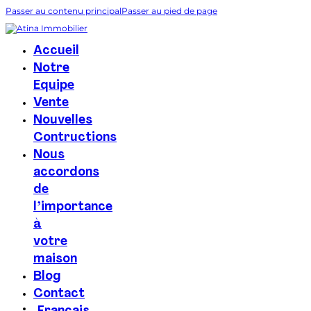
Passer au contenu principal
Passer au pied de page
Accueil
Notre
Equipe
Vente
Nouvelles
Contructions
Nous
accordons
de
l’importance
à
votre
maison
Blog
Contact