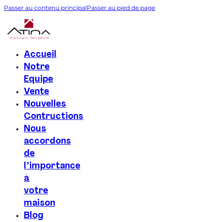
Passer au contenu principal
Passer au pied de page
Accueil
Notre
Equipe
Vente
Nouvelles
Contructions
Nous
accordons
de
l’importance
à
votre
maison
Blog