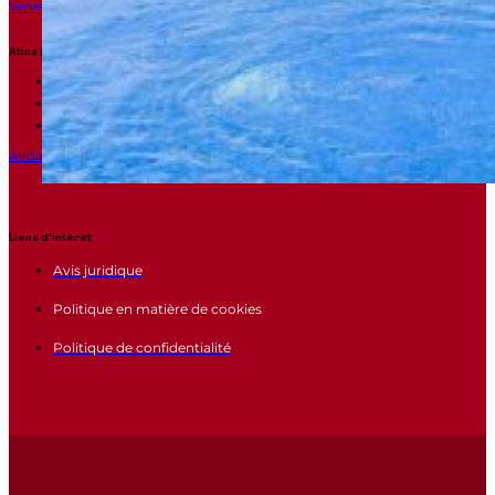
Venecia 2, Javea (Alicante) 03738
Atina immobilier Daimus
info@atinainmobiliaria.com
+34 962 81 86 62
+34 665 678 895
Avda Mediterranea 1, Daimus (VALENCIA) 46710
Liens d'intérêt
Avis juridique
Politique en matière de cookies
Politique de confidentialité