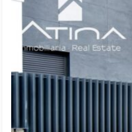
Jávea - Xàbia
REF:
A-3225C
Appartement lumineux de 2 chambres à coucher à
quelques pas de la mer
2
0.00m
2
2
699.000€