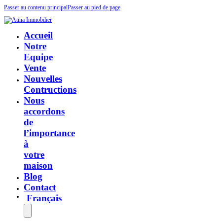
Passer au contenu principal
Passer au pied de page
Accueil
Notre
Equipe
Vente
Nouvelles
Contructions
Nous
accordons
de
l’importance
à
votre
maison
Blog
Contact
Français