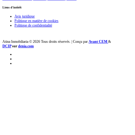
Liens d'intérêt
Avis juridique
Politique en matière de cookies
Politique de confidentialité
Atina Inmobiliaria © 2026 Tous droits réservés. | Conçu par
Avant CEM
&
DCIP
sur
denia.com