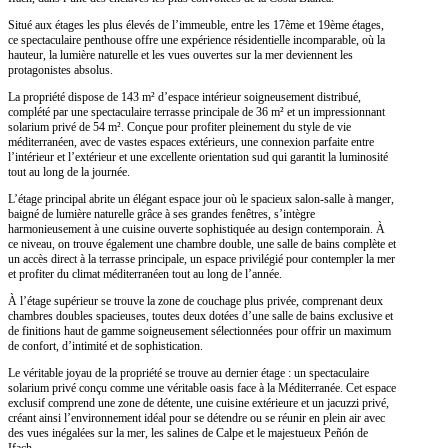
Situé aux étages les plus élevés de l’immeuble, entre les 17ème et 19ème étages,
ce spectaculaire penthouse offre une expérience résidentielle incomparable, où la
hauteur, la lumière naturelle et les vues ouvertes sur la mer deviennent les
protagonistes absolus.
La propriété dispose de 143 m² d’espace intérieur soigneusement distribué,
complété par une spectaculaire terrasse principale de 36 m² et un impressionnant
solarium privé de 54 m². Conçue pour profiter pleinement du style de vie
méditerranéen, avec de vastes espaces extérieurs, une connexion parfaite entre
l’intérieur et l’extérieur et une excellente orientation sud qui garantit la luminosité
tout au long de la journée.
L’étage principal abrite un élégant espace jour où le spacieux salon-salle à manger,
baigné de lumière naturelle grâce à ses grandes fenêtres, s’intègre
harmonieusement à une cuisine ouverte sophistiquée au design contemporain. À
ce niveau, on trouve également une chambre double, une salle de bains complète et
un accès direct à la terrasse principale, un espace privilégié pour contempler la mer
et profiter du climat méditerranéen tout au long de l’année.
À l’étage supérieur se trouve la zone de couchage plus privée, comprenant deux
chambres doubles spacieuses, toutes deux dotées d’une salle de bains exclusive et
de finitions haut de gamme soigneusement sélectionnées pour offrir un maximum
de confort, d’intimité et de sophistication.
Le véritable joyau de la propriété se trouve au dernier étage : un spectaculaire
solarium privé conçu comme une véritable oasis face à la Méditerranée. Cet espace
exclusif comprend une zone de détente, une cuisine extérieure et un jacuzzi privé,
créant ainsi l’environnement idéal pour se détendre ou se réunir en plein air avec
des vues inégalées sur la mer, les salines de Calpe et le majestueux Peñón de
Ifach.