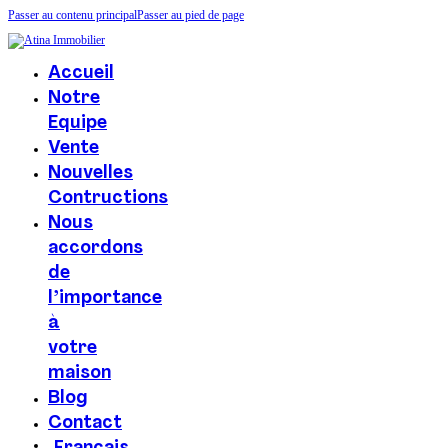
Passer au contenu principal
Passer au pied de page
Accueil
Notre
Equipe
Vente
Nouvelles
Contructions
Nous
accordons
de
l’importance
à
votre
maison
Blog
Contact