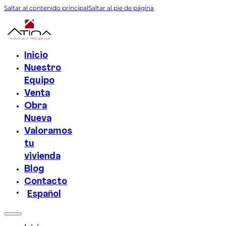
Saltar al contenido principal
Saltar al pie de página
Inicio
Nuestro
Equipo
Venta
Obra
Nueva
Valoramos
tu
vivienda
Blog
Contacto
Español