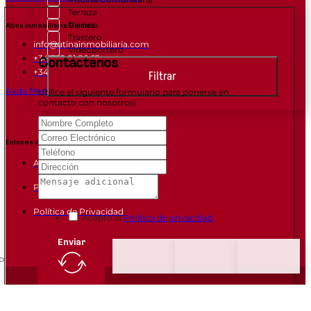
Terraza
Piscina
Atina inmobiliaria Daimus
Trastero
info@atinainmobiliaria.com
Videoportero
+34 962 81 86 62
Contáctenos
+34 665 678 895
Filtrar
Avda Mediterranea 1, Daimus (VALENCIA) 46710
Utilice el siguiente formulario para ponerse en
contacto con nosotros!
Enlaces de interes
Aviso Legal
Política de Cookies
Política de Privacidad
Acepto la
Politica de privacidad
Enviar