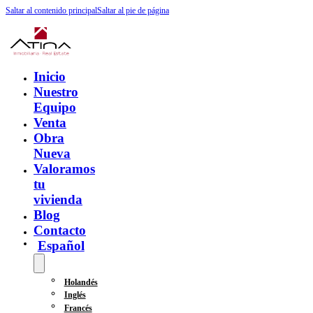
Saltar al contenido principal
Saltar al pie de página
Inicio
Nuestro
Equipo
Venta
Obra
Nueva
Valoramos
tu
vivienda
Blog
Contacto
Español
Holandés
Inglés
Francés