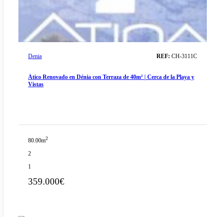
Denia
REF:
CH-3111C
Ático Renovado en Dénia con Terraza de 40m² | Cerca de la Playa y
Vistas
2
80.00m
2
1
359.000€