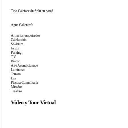
Tipo Calefacción:
Split en pared
Agua Caliente:
9
Armarios empotrados
Calefacción
Solárium
Jardín
Parking
T.V.
Balcón
Aire Acondicionado
Luminoso
Terraza
Luz
Piscina Comunitaria
Mirador
Trastero
Video y Tour Virtual