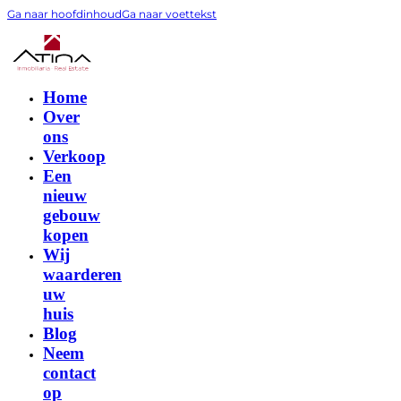
Ga naar hoofdinhoud
Ga naar voettekst
Home
Over
ons
Verkoop
Een
nieuw
gebouw
kopen
Wij
waarderen
uw
huis
Blog
Neem
contact
op