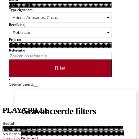
Type eigendom
Aticos, Adosados, Casas....
Bevolking
Población
Prijs tot
Referentie
Filter
Geavanceerd
PLAYA PILES
Geavanceerde filters
Bestel
Prijs vanaf
No data was found
No data was found
Prijs tot