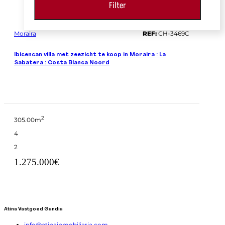
Filter
Moraira
REF:
CH-3469C
Ibicencan villa met zeezicht te koop in Moraira : La
Sabatera : Costa Blanca Noord
2
305.00m
4
2
1.275.000€
Atina Vastgoed Gandia
info@atinainmobiliaria.com