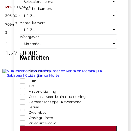
Seleccionar zona
REF:
CH-3469C
Aantal badkamers
2
305.00m
1, 2, 3...
Aantal kamers
2
709m
1, 2, 3...
2
Weergaven
4
Montaña..
1.275.000€
Kwaliteiten
Verwarming
Garage
Tuin
Lift
Airconditioning
Gecentraliseerde airconditioning
Gemeenschappelijk zwembad
Terras
Zwembad
Opslagruimte
Video-intercom