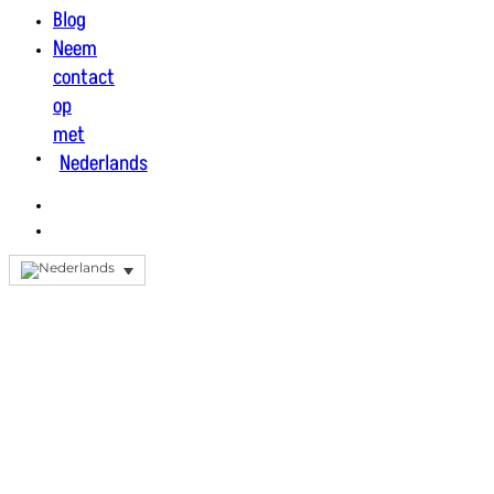
Blog
Neem
contact
op
met
Nederlands