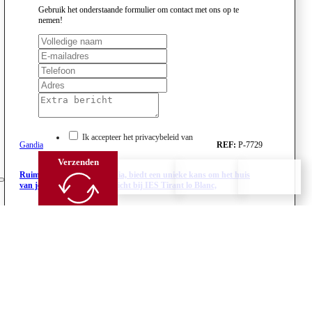
Gebruik het onderstaande formulier om contact met ons op te
nemen!
Ik accepteer het privacybeleid van
Gandia
REF:
P-7729
Verzenden
Ruime flat, gelegen in Gandia, biedt een unieke kans om het huis
van je dromen te creëren. Dicht bij IES Tirant lo Blanc,
2
85.00m
3
2