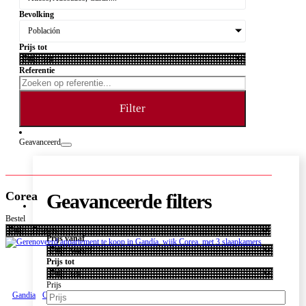
Bevolking
Población
Prijs tot
Referentie
Filter
Geavanceerd
Corea
Geavanceerde filters
Bestel
Prijs vanaf
Prijs tot
Prijs
Gandia
Corea