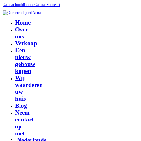
Ga naar hoofdinhoud
Ga naar voettekst
Home
Over
ons
Verkoop
Een
nieuw
gebouw
kopen
Wij
waarderen
uw
huis
Blog
Neem
contact
op
met
Nederlands