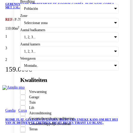
Bevolking
GERENOVEERD APPARTEMENT TE KOOP IN GANDÍA, IN DE WIJK COREA,
MET 3 SLAAPKAMERS, LIFT EN VLAKBIJ HET CENTRUM
Población
Zone
REF:
P-7853
Seleccionar zona
2
110.00m
Aantal badkamers
1
1, 2, 3...
Aantal kamers
3
1, 2, 3...
Weergaven
2
Montaña..
159.000€
Kwaliteiten
Verwarming
Garage
Tuin
Lift
Gandia
Corea
Airconditioning
Gecentraliseerde airconditioning
RUIME FLAT, GELEGEN IN GANDIA, BIEDT EEN UNIEKE KANS OM HET HUIS
VAN JE DROMEN TE CREËREN. DICHT BIJ IES TIRANT LO BLANC,
Gemeenschappelijk zwembad
Terras