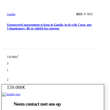
Gandia
REF:
P-7853
Gerenoveerd appartement te koop in Gandía, in de wijk Corea, met
3 slaapkamers, lift en vlakbij het centrum
2
110.00m
3
1
2
159.000€
Neem contact met ons op