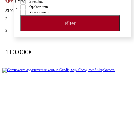
Zwembad
REF:
P-7729
Opslagruimte
2
85.00m
Video-intercom
2
Filter
3
3
110.000€