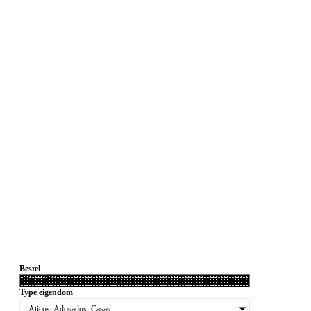
Bestel
Type eigendom
Aticos, Adosados, Casas....