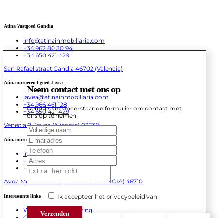
Atina Vastgoed Gandia
info@atinainmobiliaria.com
+34 962 80 30 94
+34 650 421 429
San Rafael straat Gandia 46702 (Valencia)
Atina onroerend goed Javea
Neem contact met ons op
javea@atinainmobiliaria.com
+34 966 461 128
Gebruik het onderstaande formulier om contact met
+34 650 421 429
ons op te nemen!
Venecia 2, Javea (Alicante) 03738
Atina onroerend goed Daimus
info@atinainmobiliaria.com
+34 962 81 86 62
+34 665 678 895
Avda Mediterranea 1, Daimus (VALENCIA) 46710
Ik accepteer het privacybeleid van
Interessante links
Wettelijke kennisgeving
Verzenden
Cookiebeleid