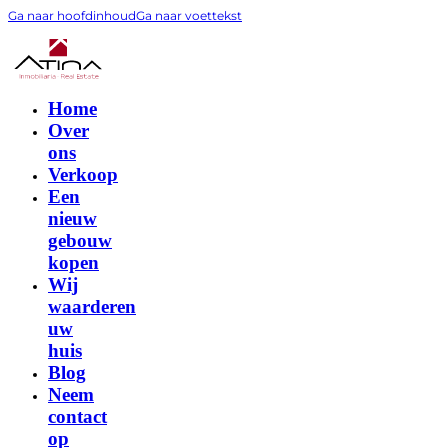
Ga naar hoofdinhoud
Ga naar voettekst
Home
Over
ons
Verkoop
Een
nieuw
gebouw
kopen
Wij
waarderen
uw
huis
Blog
Neem
contact
op