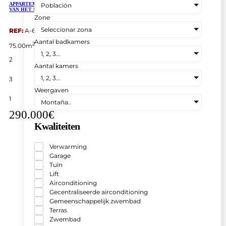
APPARTEMENT MET VRIJ UITZICHT OP ZEE GELEGEN OP DE EERSTE LIJN
Población
VAN HET STRAND IN GUARDAMAR.
Zone
Seleccionar zona
REF:
A-6807
Aantal badkamers
2
75.00m
1, 2, 3...
2
Aantal kamers
1, 2, 3...
3
Weergaven
1
Montaña..
290.000€
Kwaliteiten
Verwarming
Garage
Tuin
Lift
Airconditioning
Gecentraliseerde airconditioning
Gemeenschappelijk zwembad
Terras
Zwembad