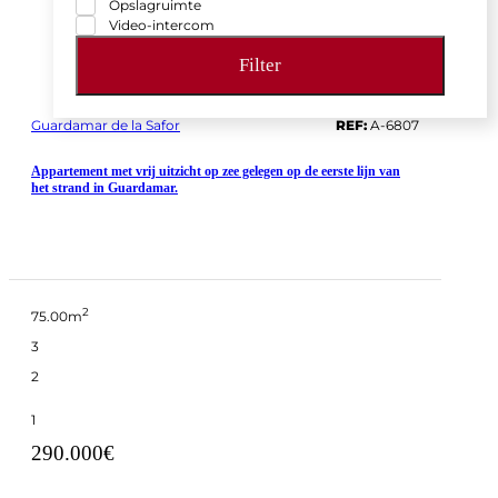
Opslagruimte
Video-intercom
Filter
Guardamar de la Safor
REF:
A-6807
Appartement met vrij uitzicht op zee gelegen op de eerste lijn van
het strand in Guardamar.
2
75.00m
3
2
1
290.000€