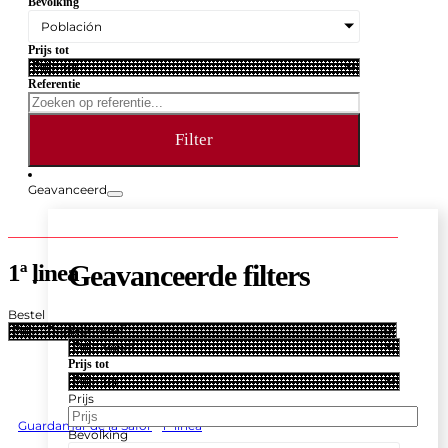
Bevolking
Población
Prijs tot
Referentie
Filter
Geavanceerd
1ª linea
Geavanceerde filters
Bestel
Prijs vanaf
Prijs tot
Prijs
Guardamar de la Safor
1ª linea
Bevolking