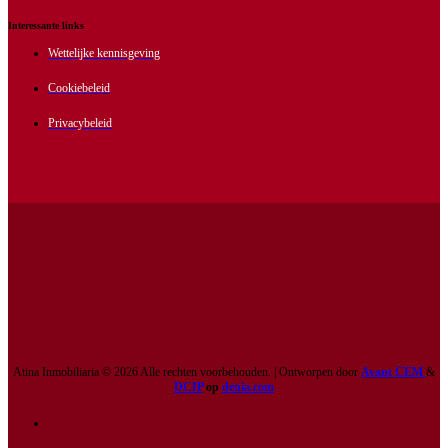
Interessante links
Wettelijke kennisgeving
Cookiebeleid
Privacybeleid
Atina Inmobiliaria © 2026 Alle rechten voorbehouden. | Ontworpen door
Avant CEM
&
DCIP
op
denia.com