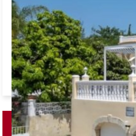
Villa gelegen in Font d’en Carros in de urbanisatie Tossal Gros.
2
185.00m
5
2
480.000€