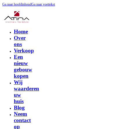
Ga naar hoofdinhoud
Ga naar voettekst
Home
Over
ons
Verkoop
Een
nieuw
gebouw
kopen
Wij
waarderen
uw
huis
Blog
Neem
contact
op