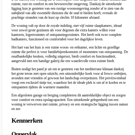
ruimte, rust en comfort in een bevoorrechte omgeving. Dankzij de uitstekende
ligging kun je genieten van een rustige woonomgeving zonder af te zien van de
nabijheid van alle essentiële diensten die de stad te bieden heeft, evenals de
prachtige stranden van de kust op slechts 10 kilometer afstand.
De woning valt op door de royale indeling, met vijf ruime slaapkamers, ideaal
voor zowel grote gezinnen als voor degenen die extra kamers willen voor
kantoren, logeerruimtes of ontspanningsruimtes. Het heeft ook twee complete
badkamers, functioneel en comfortabel voor het dagelijkse leven.
Het hart van het huis is een ruime woon- en eetkamer, een lichte en gezellige
ruimte die perfect is voor familiebijeenkomsten of momenten van ontspanning. De
onafhankelijke keuken, volledig uitgerust, biedt comfort en functionaliteit,
aangevuld met een handige galerij die een waardevolle extra ruimte biedt.
Buiten nodigt het pand je uit om te genieten van het mediterrane klimaat dankzij
het grote terras met open uitzicht, een uitzonderlijke hoek voor al fresco ontbijten,
avonden met vrienden of gewoon het landschap overpeinzen. Het privézwembad
voegt een exclusief tintje toe, waardoor het de ideale plek is om af te koelen en te
ontspannen tijdens de warmere maanden.
Een afgesloten garage en berging completeren dit aantrekkelijke object en zorgen
voor comfort en extra opslagcapaciteit. Een uitstekende gelegenheid om een
woning te verwerven met ruimte, privacy en een strategische ligging tussen natuur
en zee.
Kenmerken
Oppervlak