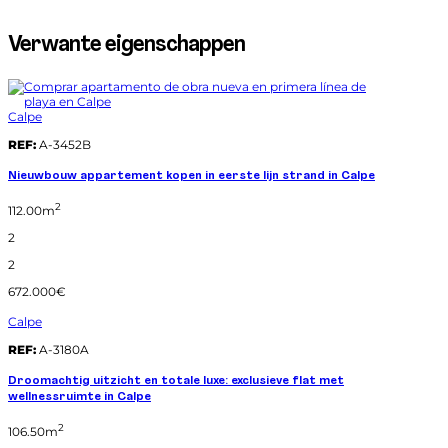
Verwante eigenschappen
Calpe
REF:
A-3452B
Nieuwbouw appartement kopen in eerste lijn strand in Calpe
2
112.00m
2
2
672.000€
Calpe
REF:
A-3180A
Droomachtig uitzicht en totale luxe: exclusieve flat met
wellnessruimte in Calpe
2
106.50m