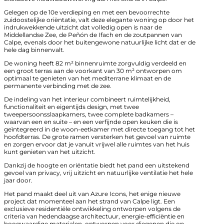
Gelegen op de 10e verdieping en met een bevoorrechte
zuidoostelijke oriëntatie, valt deze elegante woning op door het
indrukwekkende uitzicht dat volledig open is naar de
Middellandse Zee, de Peñón de Ifach en de zoutpannen van
Calpe, evenals door het buitengewone natuurlijke licht dat er de
hele dag binnenvalt.
De woning heeft 82 m² binnenruimte zorgvuldig verdeeld en
een groot terras aan de voorkant van 30 m² ontworpen om
optimaal te genieten van het mediterrane klimaat en de
permanente verbinding met de zee.
De indeling van het interieur combineert ruimtelijkheid,
functionaliteit en eigentijds design, met twee
tweepersoonsslaapkamers, twee complete badkamers –
waarvan een en suite – en een verfijnde open keuken die is
geïntegreerd in de woon-eetkamer met directe toegang tot het
hoofdterras. De grote ramen versterken het gevoel van ruimte
en zorgen ervoor dat je vanuit vrijwel alle ruimtes van het huis
kunt genieten van het uitzicht.
Dankzij de hoogte en oriëntatie biedt het pand een uitstekend
gevoel van privacy, vrij uitzicht en natuurlijke ventilatie het hele
jaar door.
Het pand maakt deel uit van Azure Icons, het enige nieuwe
project dat momenteel aan het strand van Calpe ligt. Een
exclusieve residentiële ontwikkeling ontworpen volgens de
criteria van hedendaagse architectuur, energie-efficiëntie en
hoogwaardige materialen, ontworpen voor diegenen die op