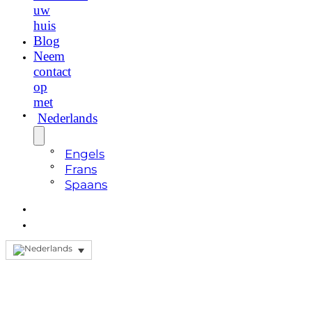
uw
huis
Blog
Neem
contact
op
met
Nederlands
Engels
Frans
Spaans