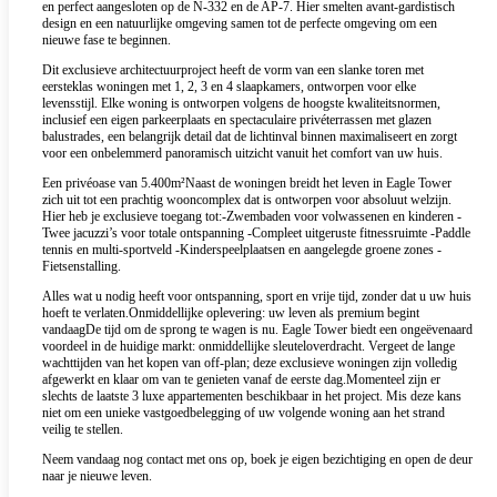
en perfect aangesloten op de N-332 en de AP-7. Hier smelten avant-gardistisch
design en een natuurlijke omgeving samen tot de perfecte omgeving om een
nieuwe fase te beginnen.
Dit exclusieve architectuurproject heeft de vorm van een slanke toren met
eersteklas woningen met 1, 2, 3 en 4 slaapkamers, ontworpen voor elke
levensstijl. Elke woning is ontworpen volgens de hoogste kwaliteitsnormen,
inclusief een eigen parkeerplaats en spectaculaire privéterrassen met glazen
balustrades, een belangrijk detail dat de lichtinval binnen maximaliseert en zorgt
voor een onbelemmerd panoramisch uitzicht vanuit het comfort van uw huis.
Een privéoase van 5.400m²Naast de woningen breidt het leven in Eagle Tower
zich uit tot een prachtig wooncomplex dat is ontworpen voor absoluut welzijn.
Hier heb je exclusieve toegang tot:-Zwembaden voor volwassenen en kinderen -
Twee jacuzzi’s voor totale ontspanning -Compleet uitgeruste fitnessruimte -Paddle
tennis en multi-sportveld -Kinderspeelplaatsen en aangelegde groene zones -
Fietsenstalling.
Alles wat u nodig heeft voor ontspanning, sport en vrije tijd, zonder dat u uw huis
hoeft te verlaten.Onmiddellijke oplevering: uw leven als premium begint
vandaagDe tijd om de sprong te wagen is nu. Eagle Tower biedt een ongeëvenaard
voordeel in de huidige markt: onmiddellijke sleuteloverdracht. Vergeet de lange
wachttijden van het kopen van off-plan; deze exclusieve woningen zijn volledig
afgewerkt en klaar om van te genieten vanaf de eerste dag.Momenteel zijn er
slechts de laatste 3 luxe appartementen beschikbaar in het project. Mis deze kans
niet om een unieke vastgoedbelegging of uw volgende woning aan het strand
veilig te stellen.
Neem vandaag nog contact met ons op, boek je eigen bezichtiging en open de deur
naar je nieuwe leven.