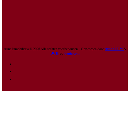
Atina Inmobiliaria © 2026 Alle rechten voorbehouden. | Ontworpen door
Avant CEM
&
DCIP
op
denia.com