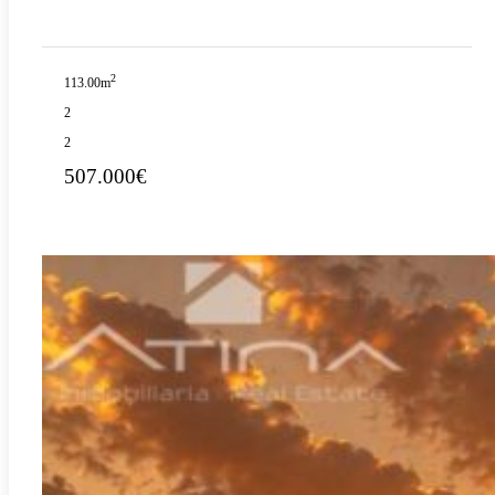
2
113.00m
2
2
507.000€