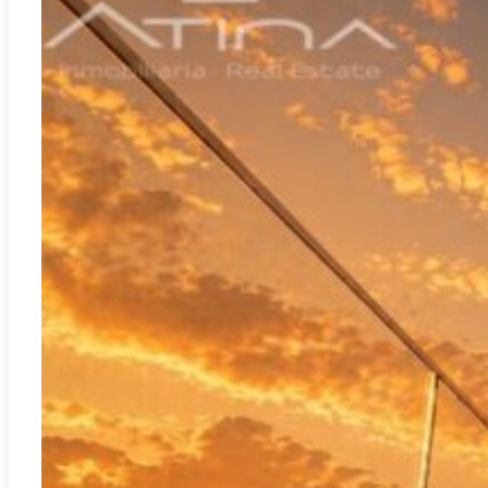
Benidorm
REF:
A-3458B
Nieuwbouw appartement kopen in Benidorm naast de golfbaan en
het strand | Eagle Tower Playa Poniente
2
131.00m
3
2