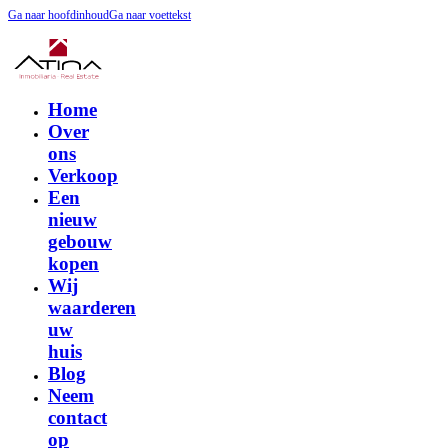
Ga naar hoofdinhoud
Ga naar voettekst
Home
Over
ons
Verkoop
Een
nieuw
gebouw
kopen
Wij
waarderen
uw
huis
Blog
Neem
contact
op