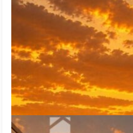
REF:
A-
Benidorm
3460EagleTower
Laatste nieuwbouwwoningen in Playa de Poniente Benidorm met
uitzicht op zee | Eagle Tower
2
113.00m
2
2
507.000€